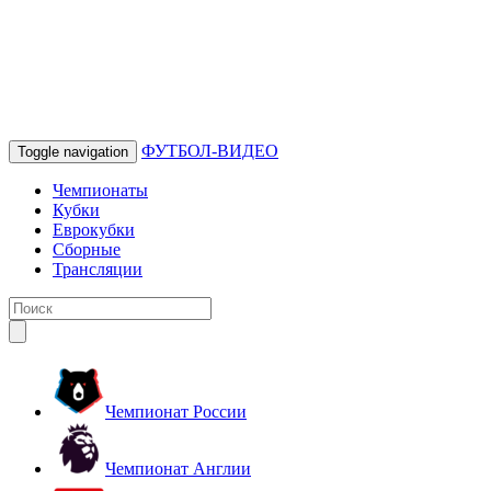
ФУТБОЛ-ВИДЕО
Toggle navigation
Чемпионаты
Кубки
Еврокубки
Сборные
Трансляции
Чемпионат России
Чемпионат Англии