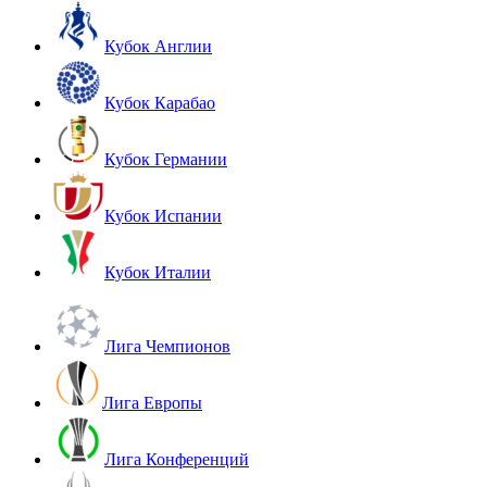
Кубок Англии
Кубок Карабао
Кубок Германии
Кубок Испании
Кубок Италии
Лига Чемпионов
Лига Европы
Лига Конференций