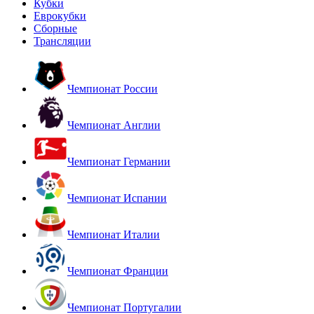
Кубки
Еврокубки
Сборные
Трансляции
Чемпионат России
Чемпионат Англии
Чемпионат Германии
Чемпионат Испании
Чемпионат Италии
Чемпионат Франции
Чемпионат Португалии