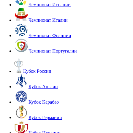
Чемпионат Испании
Чемпионат Италии
Чемпионат Франции
Чемпионат Португалии
Кубок России
Кубок Англии
Кубок Карабао
Кубок Германии
Кубок Испании