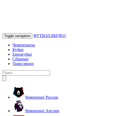
ФУТБОЛ-ВИДЕО
Toggle navigation
Чемпионаты
Кубки
Еврокубки
Сборные
Трансляции
Чемпионат России
Чемпионат Англии