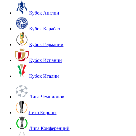
Кубок Англии
Кубок Карабао
Кубок Германии
Кубок Испании
Кубок Италии
Лига Чемпионов
Лига Европы
Лига Конференций