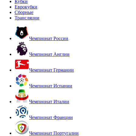
Кубки
Еврокубки
Сборные
Трансляции
Чемпионат России
Чемпионат Англии
Чемпионат Германии
Чемпионат Испании
Чемпионат Италии
Чемпионат Франции
Чемпионат Португалии