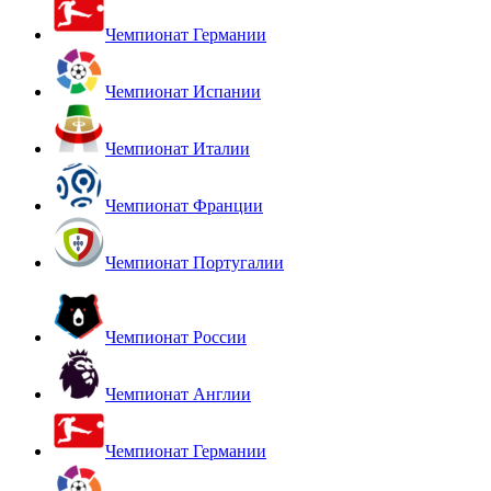
Чемпионат Германии
Чемпионат Испании
Чемпионат Италии
Чемпионат Франции
Чемпионат Португалии
Чемпионат России
Чемпионат Англии
Чемпионат Германии