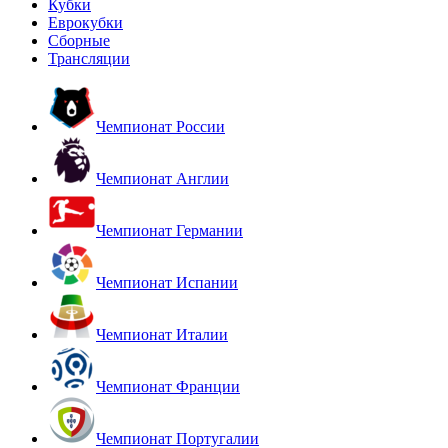
Кубки
Еврокубки
Сборные
Трансляции
Чемпионат России
Чемпионат Англии
Чемпионат Германии
Чемпионат Испании
Чемпионат Италии
Чемпионат Франции
Чемпионат Португалии