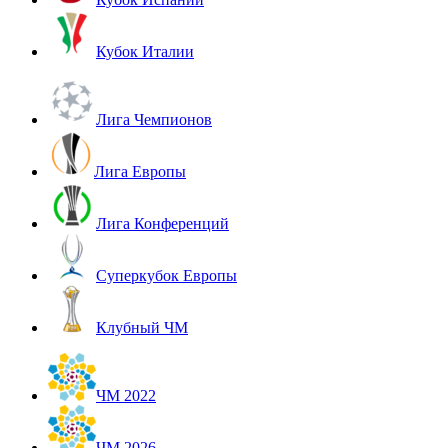
Кубок Италии
Лига Чемпионов
Лига Европы
Лига Конференций
Суперкубок Европы
Клубный ЧМ
ЧМ 2022
ЧМ 2026