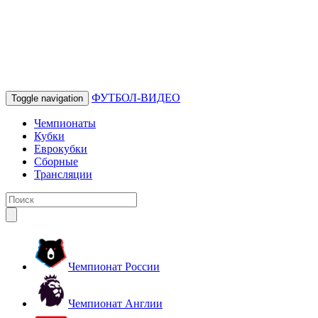
ФУТБОЛ-ВИДЕО
Toggle navigation
Чемпионаты
Кубки
Еврокубки
Сборные
Трансляции
Чемпионат России
Чемпионат Англии