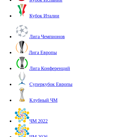
Кубок Италии
Лига Чемпионов
Лига Европы
Лига Конференций
Суперкубок Европы
Клубный ЧМ
ЧМ 2022
ЧМ 2026