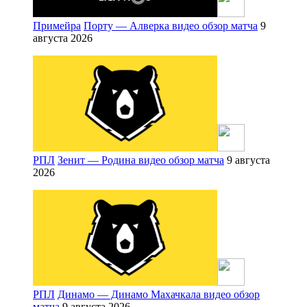
Примейра
Порту — Алверка видео обзор матча
9
августа 2026
РПЛ
Зенит — Родина видео обзор матча
9 августа
2026
РПЛ
Динамо — Динамо Махачкала видео обзор
матча
9 августа 2026