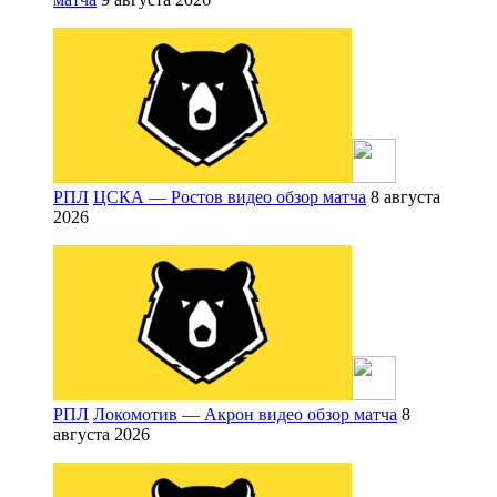
РПЛ
ЦСКА — Ростов видео обзор матча
8 августа
2026
РПЛ
Локомотив — Акрон видео обзор матча
8
августа 2026