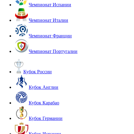
Чемпионат Испании
Чемпионат Италии
Чемпионат Франции
Чемпионат Португалии
Кубок России
Кубок Англии
Кубок Карабао
Кубок Германии
Кубок Испании