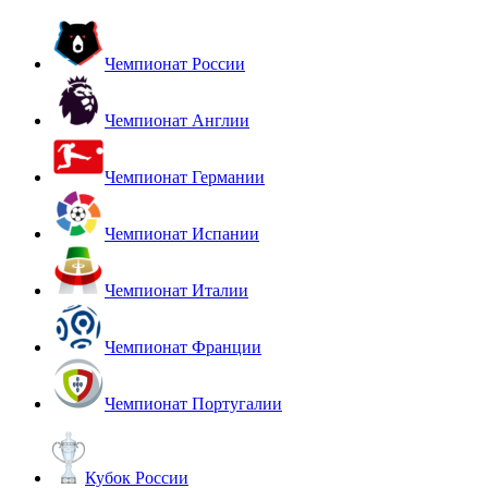
Чемпионат России
Чемпионат Англии
Чемпионат Германии
Чемпионат Испании
Чемпионат Италии
Чемпионат Франции
Чемпионат Португалии
Кубок России