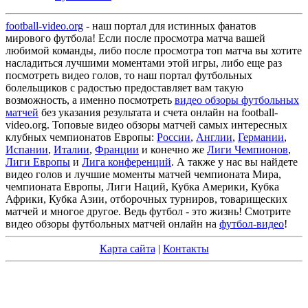
football-video.org
- наш портал для истинных фанатов
мирового футбола! Если после просмотра матча вашей
любимой команды, либо после просмотра топ матча вы хотите
насладиться лучшими моментами этой игры, либо еще раз
посмотреть видео голов, то наш портал футбольных
болельщиков с радостью предоставляет вам такую
возможность, а именно посмотреть
видео обзоры футбольных
матчей
без указания результата и счета онлайн на football-
video.org. Топовые видео обзоры матчей самых интересных
клубных чемпионатов Европы:
России
,
Англии
,
Германии
,
Испании
,
Италии
,
Франции
и конечно же
Лиги Чемпионов
,
Лиги Европы
и
Лига конференций
. А также у нас вы найдете
видео голов и лучшие моменты матчей чемпионата Мира,
чемпионата Европы, Лиги Наций, Кубка Америки, Кубка
Африки, Кубка Азии, отборочных турниров, товарищеских
матчей и многое другое. Ведь футбол - это жизнь! Смотрите
видео обзоры футбольных матчей онлайн на
футбол-видео
!
Карта сайта
|
Контакты