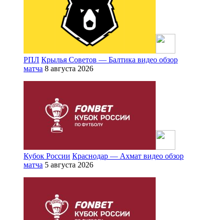
РПЛ
Крылья Советов — Балтика видео обзор
матча
8 августа 2026
Кубок России
Краснодар — Ахмат видео обзор
матча
5 августа 2026