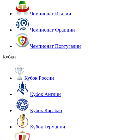
Чемпионат Италии
Чемпионат Франции
Чемпионат Португалии
Кубки
Кубок России
Кубок Англии
Кубок Карабао
Кубок Германии