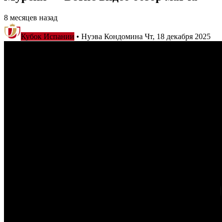
8 месяцев назад
Кубок Испании
•
Нуэва Кондомина
Чт, 18 декабря 2025