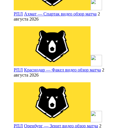
РПЛ
Ахмат — Спартак видео обзор матча
2
августа 2026
РПЛ
Краснодар — Факел видео обзор матча
2
августа 2026
РПЛ
Оренбург — Зенит видео обзор матча
2