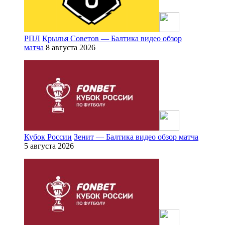
РПЛ
Крылья Советов — Балтика видео обзор
матча
8 августа 2026
Кубок России
Зенит — Балтика видео обзор матча
5 августа 2026