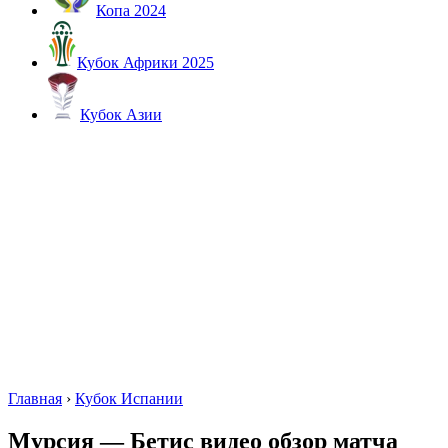
Копа 2024
Кубок Африки 2025
Кубок Азии
Главная
›
Кубок Испании
Мурсия — Бетис видео обзор матча