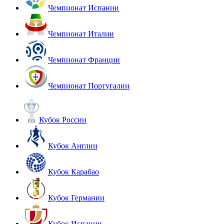
Чемпионат Испании
Чемпионат Италии
Чемпионат Франции
Чемпионат Португалии
Кубок России
Кубок Англии
Кубок Карабао
Кубок Германии
Кубок Испании