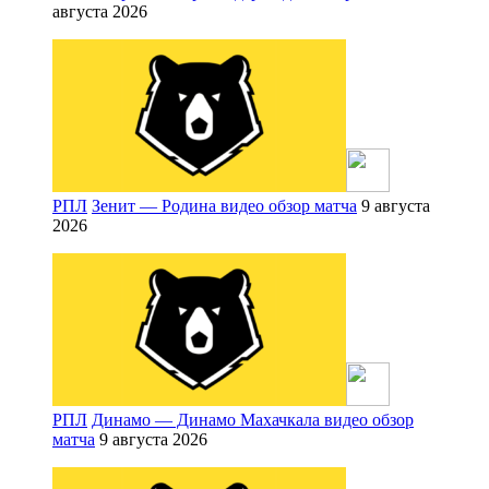
августа 2026
РПЛ
Зенит — Родина видео обзор матча
9 августа
2026
РПЛ
Динамо — Динамо Махачкала видео обзор
матча
9 августа 2026