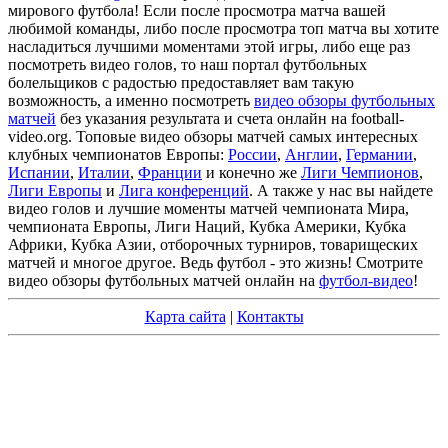
мирового футбола! Если после просмотра матча вашей
любимой команды, либо после просмотра топ матча вы хотите
насладиться лучшими моментами этой игры, либо еще раз
посмотреть видео голов, то наш портал футбольных
болельщиков с радостью предоставляет вам такую
возможность, а именно посмотреть
видео обзоры футбольных
матчей
без указания результата и счета онлайн на football-
video.org. Топовые видео обзоры матчей самых интересных
клубных чемпионатов Европы:
России
,
Англии
,
Германии
,
Испании
,
Италии
,
Франции
и конечно же
Лиги Чемпионов
,
Лиги Европы
и
Лига конференций
. А также у нас вы найдете
видео голов и лучшие моменты матчей чемпионата Мира,
чемпионата Европы, Лиги Наций, Кубка Америки, Кубка
Африки, Кубка Азии, отборочных турниров, товарищеских
матчей и многое другое. Ведь футбол - это жизнь! Смотрите
видео обзоры футбольных матчей онлайн на
футбол-видео
!
Карта сайта
|
Контакты