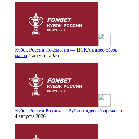
Кубок России
Локомотив — ЦСКА видео обзор
матча
4 августа 2026
Кубок России
Родина — Рубин видео обзор матча
4 августа 2026