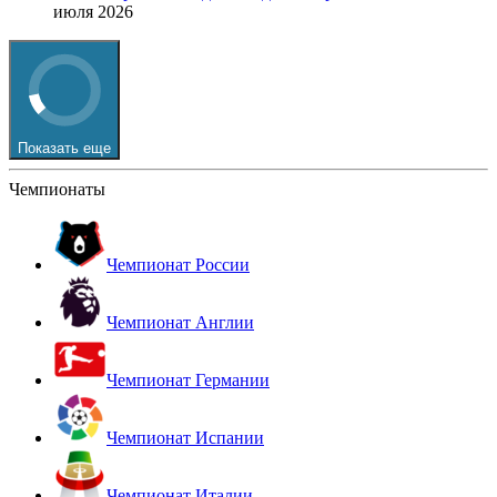
июля 2026
Показать еще
Чемпионаты
Чемпионат России
Чемпионат Англии
Чемпионат Германии
Чемпионат Испании
Чемпионат Италии