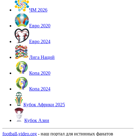
ЧМ 2026
Евро 2020
Евро 2024
Лига Наций
Копа 2020
Копа 2024
Кубок Африки 2025
Кубок Азии
football-video.org
- наш портал для истинных фанатов