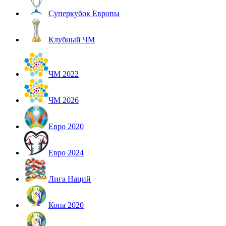
Суперкубок Европы
Клубный ЧМ
ЧМ 2022
ЧМ 2026
Евро 2020
Евро 2024
Лига Наций
Копа 2020