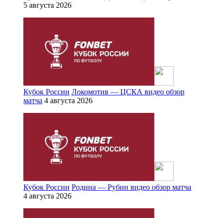
5 августа 2026
Кубок России
Локомотив — ЦСКА видео обзор
матча
4 августа 2026
Кубок России
Родина — Рубин видео обзор матча
4 августа 2026