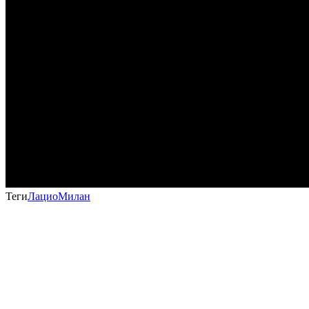
Теги
Лацио
Милан