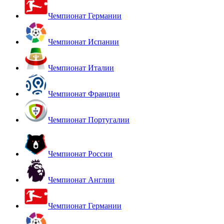
Чемпионат Германии
Чемпионат Испании
Чемпионат Италии
Чемпионат Франции
Чемпионат Португалии
Чемпионат России
Чемпионат Англии
Чемпионат Германии