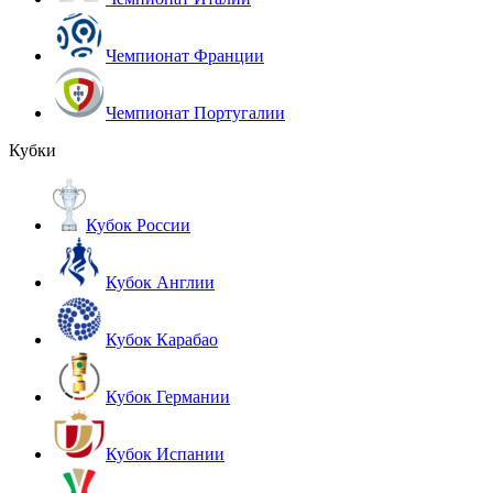
Чемпионат Франции
Чемпионат Португалии
Кубки
Кубок России
Кубок Англии
Кубок Карабао
Кубок Германии
Кубок Испании