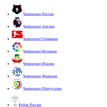
Чемпионат России
Чемпионат Англии
Чемпионат Германии
Чемпионат Испании
Чемпионат Италии
Чемпионат Франции
Чемпионат Португалии
Кубок России