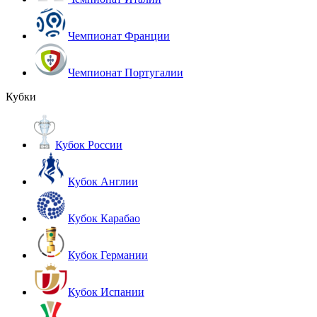
Чемпионат Франции
Чемпионат Португалии
Кубки
Кубок России
Кубок Англии
Кубок Карабао
Кубок Германии
Кубок Испании