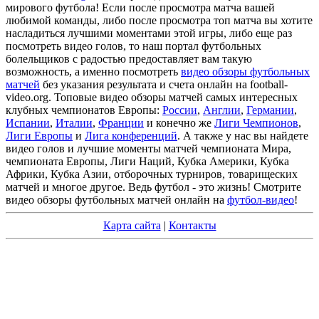
мирового футбола! Если после просмотра матча вашей
любимой команды, либо после просмотра топ матча вы хотите
насладиться лучшими моментами этой игры, либо еще раз
посмотреть видео голов, то наш портал футбольных
болельщиков с радостью предоставляет вам такую
возможность, а именно посмотреть
видео обзоры футбольных
матчей
без указания результата и счета онлайн на football-
video.org. Топовые видео обзоры матчей самых интересных
клубных чемпионатов Европы:
России
,
Англии
,
Германии
,
Испании
,
Италии
,
Франции
и конечно же
Лиги Чемпионов
,
Лиги Европы
и
Лига конференций
. А также у нас вы найдете
видео голов и лучшие моменты матчей чемпионата Мира,
чемпионата Европы, Лиги Наций, Кубка Америки, Кубка
Африки, Кубка Азии, отборочных турниров, товарищеских
матчей и многое другое. Ведь футбол - это жизнь! Смотрите
видео обзоры футбольных матчей онлайн на
футбол-видео
!
Карта сайта
|
Контакты