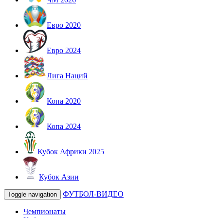
Евро 2020
Евро 2024
Лига Наций
Копа 2020
Копа 2024
Кубок Африки 2025
Кубок Азии
ФУТБОЛ-ВИДЕО
Toggle navigation
Чемпионаты