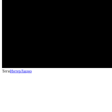
Теги
Интер
Лацио