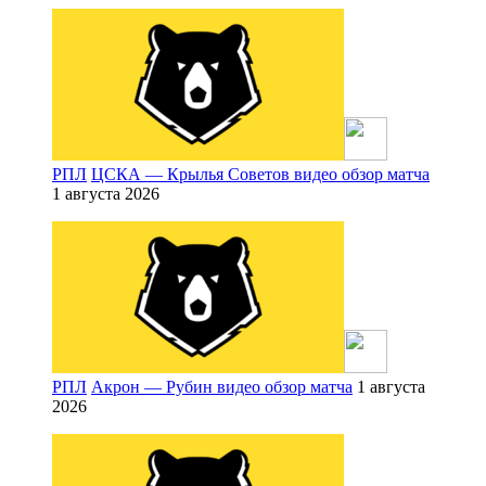
РПЛ
ЦСКА — Крылья Советов видео обзор матча
1 августа 2026
РПЛ
Акрон — Рубин видео обзор матча
1 августа
2026