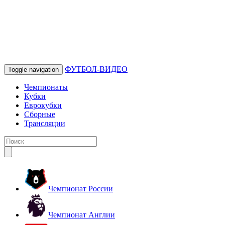
ФУТБОЛ-ВИДЕО
Toggle navigation
Чемпионаты
Кубки
Еврокубки
Сборные
Трансляции
Чемпионат России
Чемпионат Англии