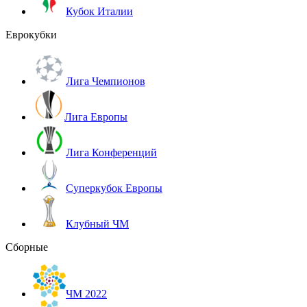
Кубок Италии
Еврокубки
Лига Чемпионов
Лига Европы
Лига Конференций
Суперкубок Европы
Клубный ЧМ
Сборные
ЧМ 2022