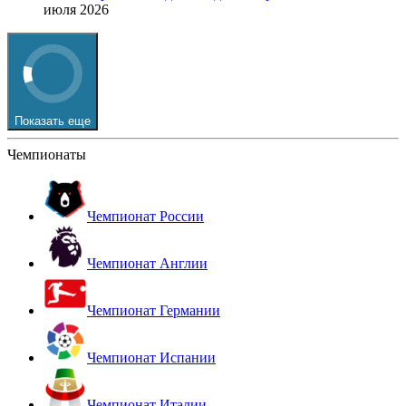
июля 2026
Показать еще
Чемпионаты
Чемпионат России
Чемпионат Англии
Чемпионат Германии
Чемпионат Испании
Чемпионат Италии