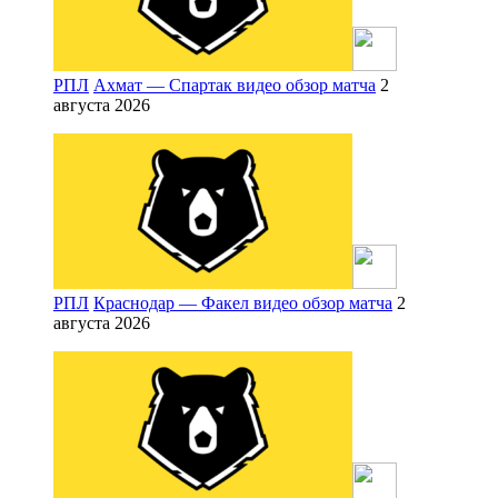
РПЛ
Ахмат — Спартак видео обзор матча
2
августа 2026
РПЛ
Краснодар — Факел видео обзор матча
2
августа 2026