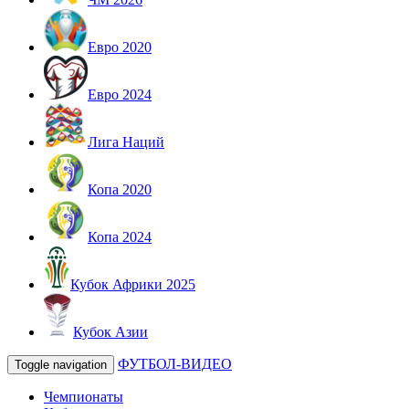
Евро 2020
Евро 2024
Лига Наций
Копа 2020
Копа 2024
Кубок Африки 2025
Кубок Азии
ФУТБОЛ-ВИДЕО
Toggle navigation
Чемпионаты