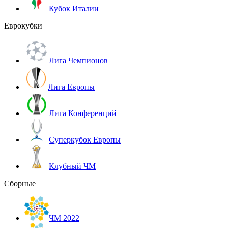
Кубок Италии
Еврокубки
Лига Чемпионов
Лига Европы
Лига Конференций
Суперкубок Европы
Клубный ЧМ
Сборные
ЧМ 2022