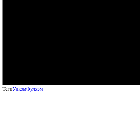
Теги
Уиком
Фулхэм