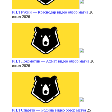
РПЛ
Рубин — Краснодар видео обзор матча
26
июля 2026
РПЛ
Локомотив — Ахмат видео обзор матча
26
июля 2026
РПЛ
Спартак — Родина видео обзор матча
25