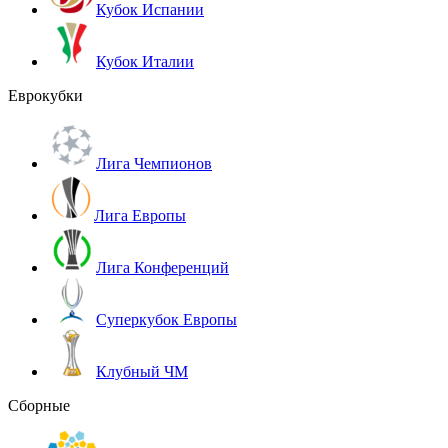
Кубок Испании
Кубок Италии
Еврокубки
Лига Чемпионов
Лига Европы
Лига Конференций
Суперкубок Европы
Клубный ЧМ
Сборные