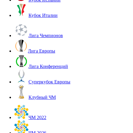
Кубок Италии
Лига Чемпионов
Лига Европы
Лига Конференций
Суперкубок Европы
Клубный ЧМ
ЧМ 2022
ЧМ 2026