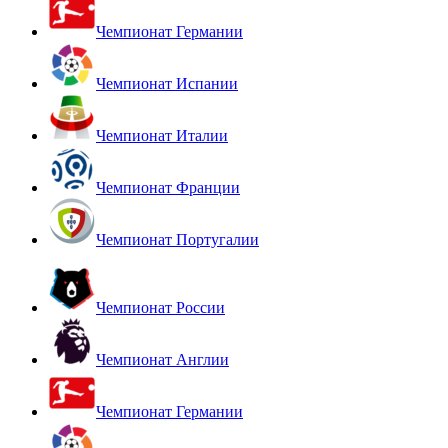
Чемпионат Германии
Чемпионат Испании
Чемпионат Италии
Чемпионат Франции
Чемпионат Португалии
Чемпионат России
Чемпионат Англии
Чемпионат Германии