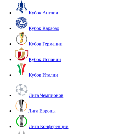
Кубок Англии
Кубок Карабао
Кубок Германии
Кубок Испании
Кубок Италии
Лига Чемпионов
Лига Европы
Лига Конференций