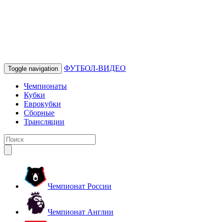
ФУТБОЛ-ВИДЕО
Toggle navigation
Чемпионаты
Кубки
Еврокубки
Сборные
Трансляции
Чемпионат России
Чемпионат Англии