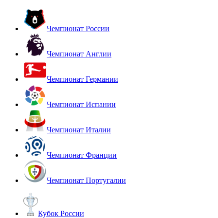
Чемпионат России
Чемпионат Англии
Чемпионат Германии
Чемпионат Испании
Чемпионат Италии
Чемпионат Франции
Чемпионат Португалии
Кубок России