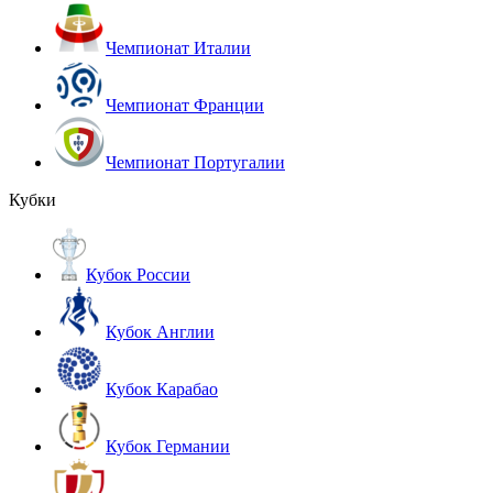
Чемпионат Италии
Чемпионат Франции
Чемпионат Португалии
Кубки
Кубок России
Кубок Англии
Кубок Карабао
Кубок Германии