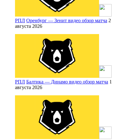
РПЛ
Оренбург — Зенит видео обзор матча
2
августа 2026
РПЛ
Балтика — Динамо видео обзор матча
1
августа 2026