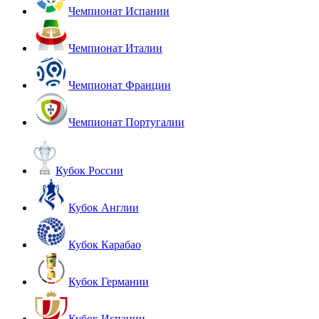
Чемпионат Испании
Чемпионат Италии
Чемпионат Франции
Чемпионат Португалии
Кубок России
Кубок Англии
Кубок Карабао
Кубок Германии
Кубок Испании