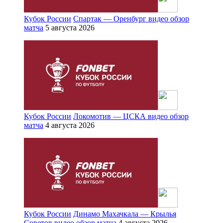
Кубок России
Спартак — Оренбург видео обзор
матча
5 августа 2026
Кубок России
Локомотив — ЦСКА видео обзор
матча
4 августа 2026
Кубок России
Динамо Махачкала — Крылья
Советов видео обзор матча
4 августа 2026