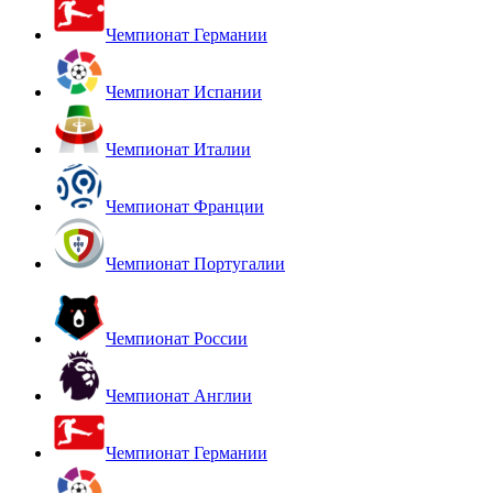
Чемпионат Германии
Чемпионат Испании
Чемпионат Италии
Чемпионат Франции
Чемпионат Португалии
Чемпионат России
Чемпионат Англии
Чемпионат Германии