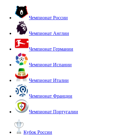
Чемпионат России
Чемпионат Англии
Чемпионат Германии
Чемпионат Испании
Чемпионат Италии
Чемпионат Франции
Чемпионат Португалии
Кубок России