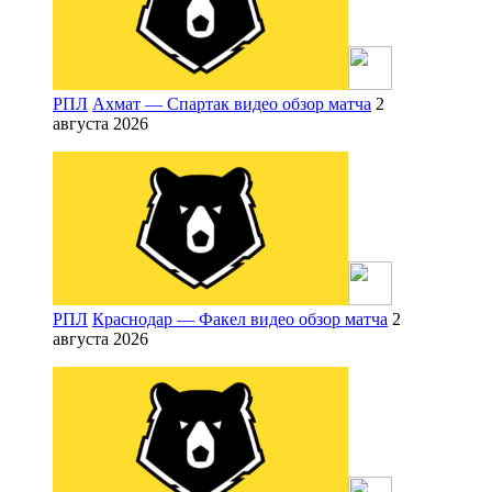
РПЛ
Ахмат — Спартак видео обзор матча
2
августа 2026
РПЛ
Краснодар — Факел видео обзор матча
2
августа 2026