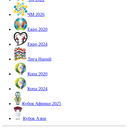
ЧМ 2026
Евро 2020
Евро 2024
Лига Наций
Копа 2020
Копа 2024
Кубок Африки 2025
Кубок Азии