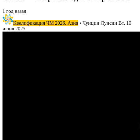
1 год назад
Квалификация ЧМ 2026. Азия
•
Чунцин Лунсин
Вт, 10
июня 2025