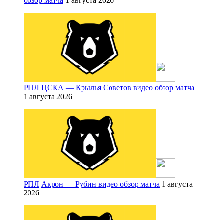
обзор матча
1 августа 2026
РПЛ
ЦСКА — Крылья Советов видео обзор матча
1 августа 2026
РПЛ
Акрон — Рубин видео обзор матча
1 августа
2026