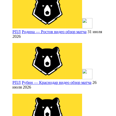
РПЛ
Родина — Ростов видео обзор матча
31 июля
2026
РПЛ
Рубин — Краснодар видео обзор матча
26
июля 2026