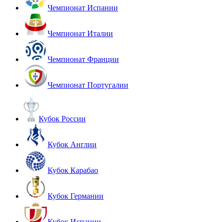
Чемпионат Испании
Чемпионат Италии
Чемпионат Франции
Чемпионат Португалии
Кубок России
Кубок Англии
Кубок Карабао
Кубок Германии
Кубок Испании