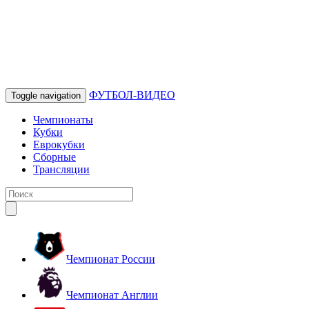
ФУТБОЛ-ВИДЕО
Toggle navigation
Чемпионаты
Кубки
Еврокубки
Сборные
Трансляции
Чемпионат России
Чемпионат Англии