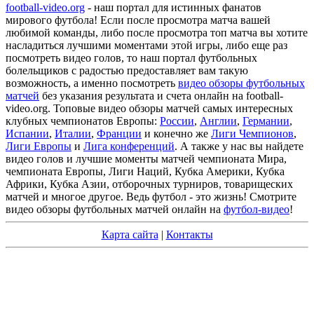
football-video.org
- наш портал для истинных фанатов
мирового футбола! Если после просмотра матча вашей
любимой команды, либо после просмотра топ матча вы хотите
насладиться лучшими моментами этой игры, либо еще раз
посмотреть видео голов, то наш портал футбольных
болельщиков с радостью предоставляет вам такую
возможность, а именно посмотреть
видео обзоры футбольных
матчей
без указания результата и счета онлайн на football-
video.org. Топовые видео обзоры матчей самых интересных
клубных чемпионатов Европы:
России
,
Англии
,
Германии
,
Испании
,
Италии
,
Франции
и конечно же
Лиги Чемпионов
,
Лиги Европы
и
Лига конференций
. А также у нас вы найдете
видео голов и лучшие моменты матчей чемпионата Мира,
чемпионата Европы, Лиги Наций, Кубка Америки, Кубка
Африки, Кубка Азии, отборочных турниров, товарищеских
матчей и многое другое. Ведь футбол - это жизнь! Смотрите
видео обзоры футбольных матчей онлайн на
футбол-видео
!
Карта сайта
|
Контакты