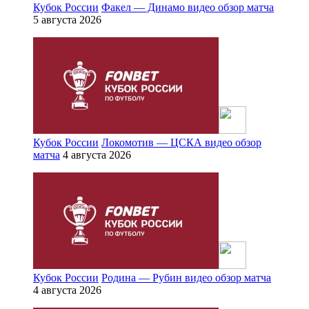
Кубок России
Факел — Динамо видео обзор матча
5 августа 2026
Кубок России
Локомотив — ЦСКА видео обзор
матча
4 августа 2026
Кубок России
Родина — Рубин видео обзор матча
4 августа 2026