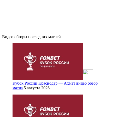
Видео обзоры последних матчей
Кубок России
Краснодар — Ахмат видео обзор
матча
5 августа 2026