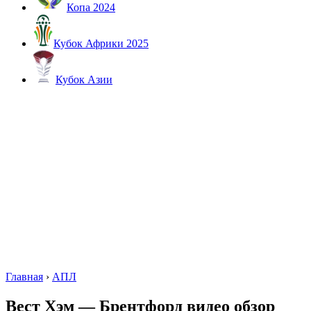
Копа 2024
Кубок Африки 2025
Кубок Азии
Главная
›
АПЛ
Вест Хэм — Брентфорд видео обзор