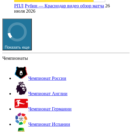
РПЛ
Рубин — Краснодар видео обзор матча
26
июля 2026
Показать еще
Чемпионаты
Чемпионат России
Чемпионат Англии
Чемпионат Германии
Чемпионат Испании