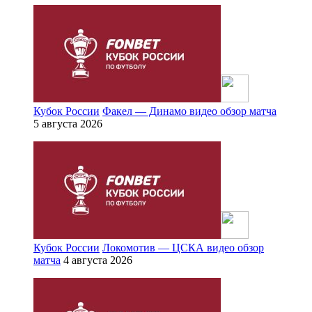
Кубок России
Факел — Динамо видео обзор матча
5 августа 2026
Кубок России
Локомотив — ЦСКА видео обзор
матча
4 августа 2026