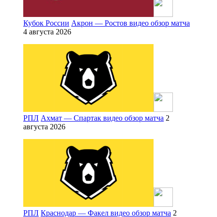
Кубок России
Акрон — Ростов видео обзор матча
4 августа 2026
РПЛ
Ахмат — Спартак видео обзор матча
2
августа 2026
РПЛ
Краснодар — Факел видео обзор матча
2