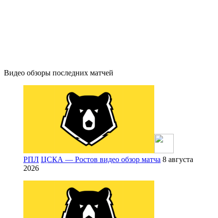
Видео обзоры последних матчей
РПЛ
ЦСКА — Ростов видео обзор матча
8 августа
2026