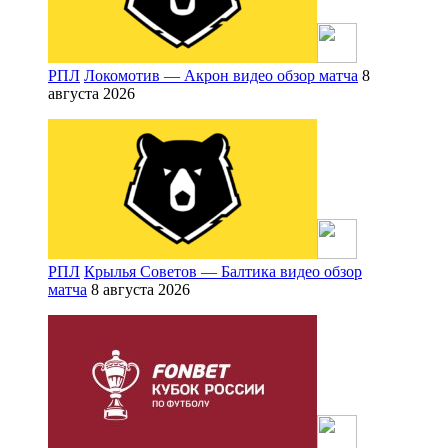
РПЛ
Локомотив — Акрон видео обзор матча
8
августа 2026
РПЛ
Крылья Советов — Балтика видео обзор
матча
8 августа 2026