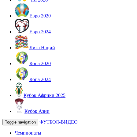
Евро 2020
Евро 2024
Лига Наций
Копа 2020
Копа 2024
Кубок Африки 2025
Кубок Азии
ФУТБОЛ-ВИДЕО
Toggle navigation
Чемпионаты