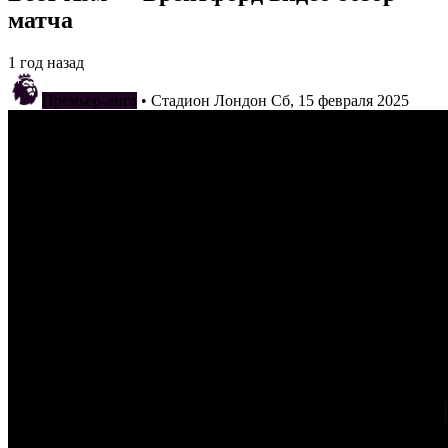
матча
1 год назад
Премьер-лига
•
Стадион Лондон
Сб, 15 февраля 2025