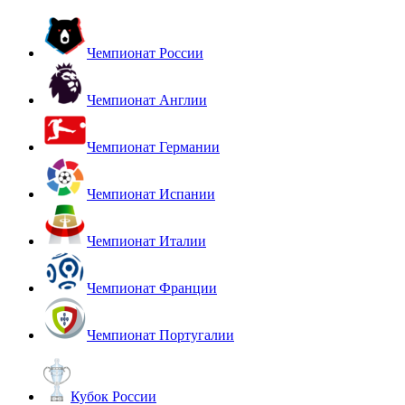
Чемпионат России
Чемпионат Англии
Чемпионат Германии
Чемпионат Испании
Чемпионат Италии
Чемпионат Франции
Чемпионат Португалии
Кубок России