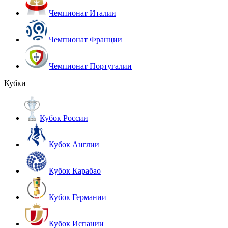
Чемпионат Италии
Чемпионат Франции
Чемпионат Португалии
Кубки
Кубок России
Кубок Англии
Кубок Карабао
Кубок Германии
Кубок Испании