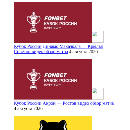
Кубок России
Динамо Махачкала — Крылья
Советов видео обзор матча
4 августа 2026
Кубок России
Акрон — Ростов видео обзор матча
4 августа 2026