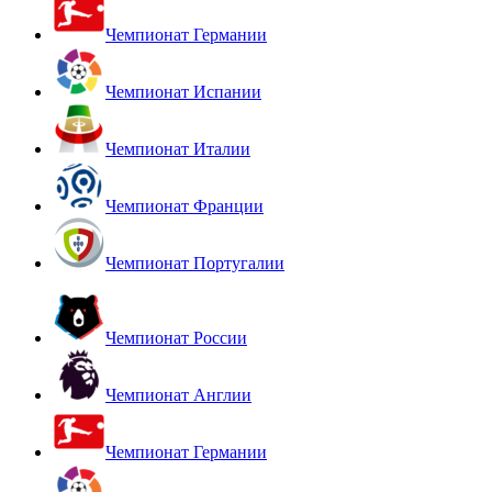
Чемпионат Германии
Чемпионат Испании
Чемпионат Италии
Чемпионат Франции
Чемпионат Португалии
Чемпионат России
Чемпионат Англии
Чемпионат Германии