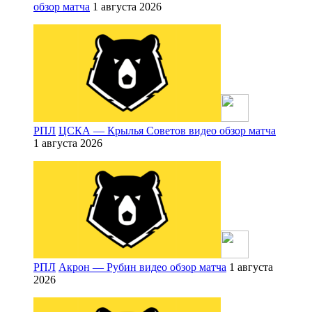
обзор матча
1 августа 2026
РПЛ
ЦСКА — Крылья Советов видео обзор матча
1 августа 2026
РПЛ
Акрон — Рубин видео обзор матча
1 августа
2026