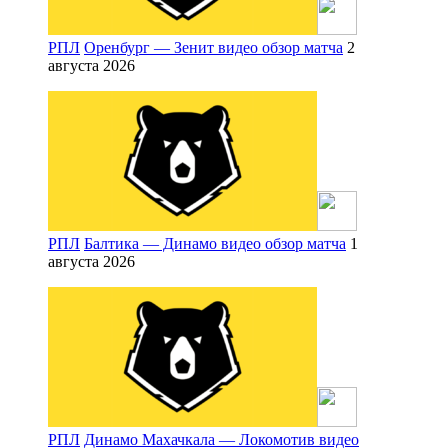
РПЛ
Оренбург — Зенит видео обзор матча
2
августа 2026
РПЛ
Балтика — Динамо видео обзор матча
1
августа 2026
РПЛ
Динамо Махачкала — Локомотив видео