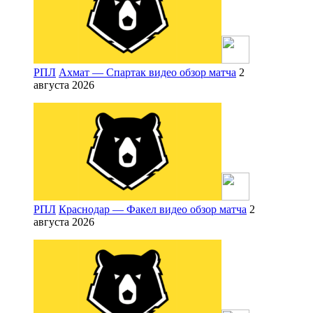
РПЛ
Ахмат — Спартак видео обзор матча
2
августа 2026
РПЛ
Краснодар — Факел видео обзор матча
2
августа 2026