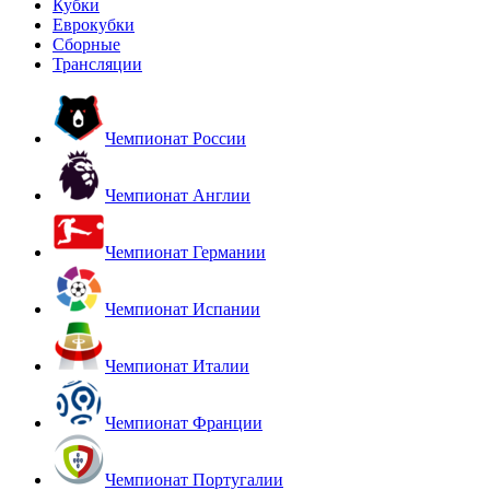
Кубки
Еврокубки
Сборные
Трансляции
Чемпионат России
Чемпионат Англии
Чемпионат Германии
Чемпионат Испании
Чемпионат Италии
Чемпионат Франции
Чемпионат Португалии