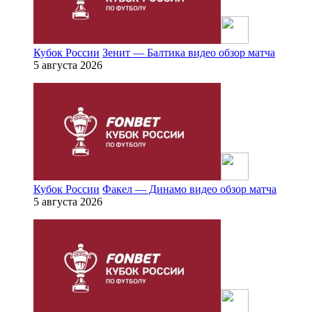
Кубок России
Зенит — Балтика видео обзор матча
5 августа 2026
Кубок России
Факел — Динамо видео обзор матча
5 августа 2026