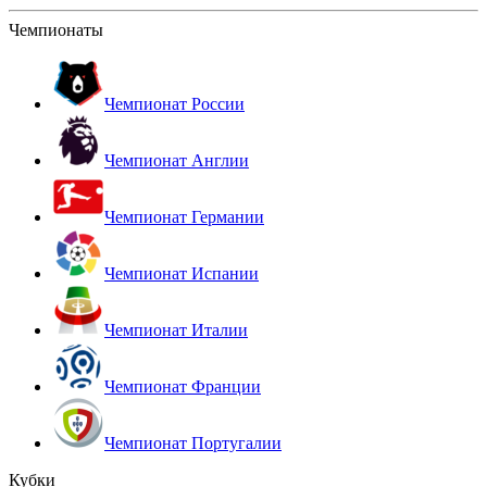
Чемпионаты
Чемпионат России
Чемпионат Англии
Чемпионат Германии
Чемпионат Испании
Чемпионат Италии
Чемпионат Франции
Чемпионат Португалии
Кубки