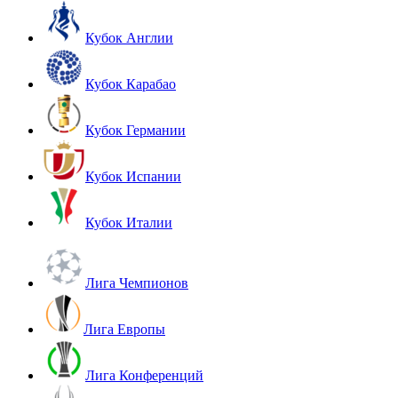
Кубок Англии
Кубок Карабао
Кубок Германии
Кубок Испании
Кубок Италии
Лига Чемпионов
Лига Европы
Лига Конференций