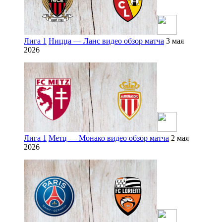
Лига 1
Ницца — Ланс видео обзор матча
3 мая
2026
Лига 1
Метц — Монако видео обзор матча
2 мая
2026