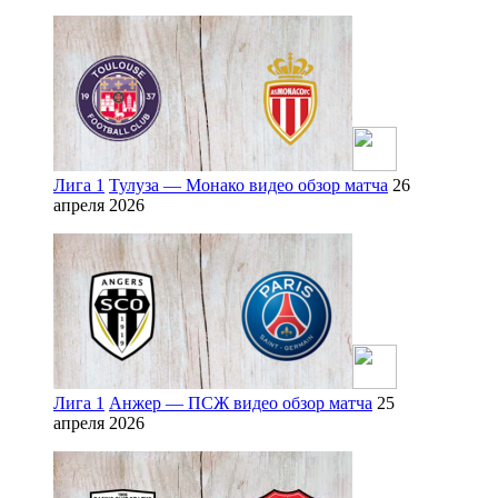
Лига 1
Тулуза — Монако видео обзор матча
26
апреля 2026
Лига 1
Анжер — ПСЖ видео обзор матча
25
апреля 2026