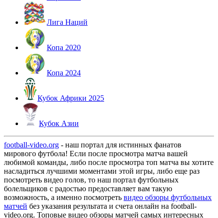
Лига Наций
Копа 2020
Копа 2024
Кубок Африки 2025
Кубок Азии
football-video.org
- наш портал для истинных фанатов
мирового футбола! Если после просмотра матча вашей
любимой команды, либо после просмотра топ матча вы хотите
насладиться лучшими моментами этой игры, либо еще раз
посмотреть видео голов, то наш портал футбольных
болельщиков с радостью предоставляет вам такую
возможность, а именно посмотреть
видео обзоры футбольных
матчей
без указания результата и счета онлайн на football-
video.org. Топовые видео обзоры матчей самых интересных