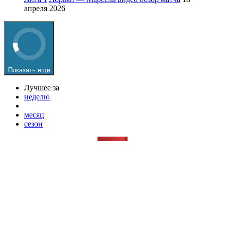
апреля 2026
Показать еще
Лучшее за
неделю
месяц
сезон