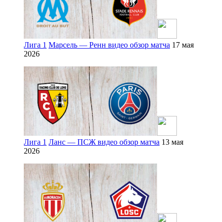
Лига 1
Марсель — Ренн видео обзор матча
17 мая
2026
Лига 1
Ланс — ПСЖ видео обзор матча
13 мая
2026