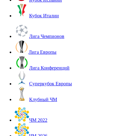
Кубок Италии
Лига Чемпионов
Лига Европы
Лига Конференций
Суперкубок Европы
Клубный ЧМ
ЧМ 2022
ЧМ 2026