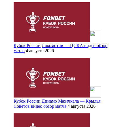
Кубок России
Локомотив — ЦСКА видео обзор
матча
4 августа 2026
Кубок России
Динамо Махачкала — Крылья
Советов видео обзор матча
4 августа 2026