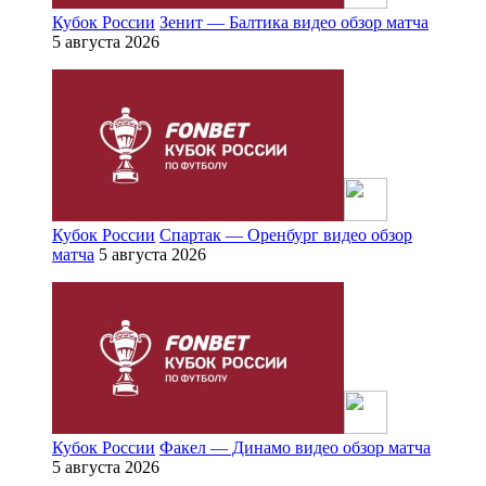
Кубок России
Зенит — Балтика видео обзор матча
5 августа 2026
Кубок России
Спартак — Оренбург видео обзор
матча
5 августа 2026
Кубок России
Факел — Динамо видео обзор матча
5 августа 2026