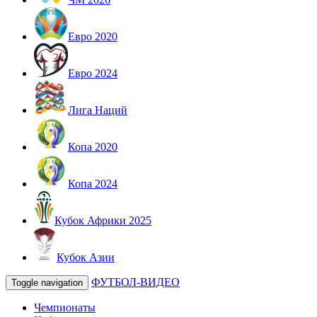
Евро 2020
Евро 2024
Лига Наций
Копа 2020
Копа 2024
Кубок Африки 2025
Кубок Азии
ФУТБОЛ-ВИДЕО
Toggle navigation
Чемпионаты