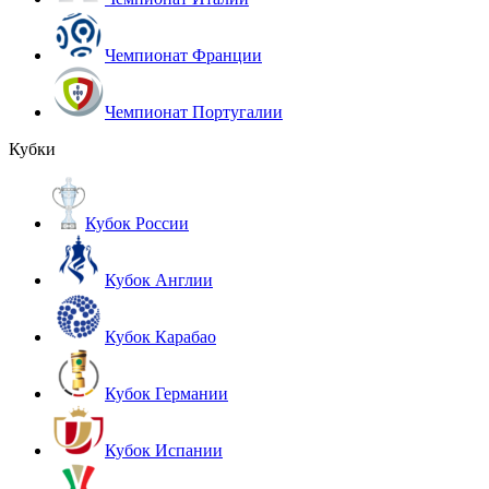
Чемпионат Франции
Чемпионат Португалии
Кубки
Кубок России
Кубок Англии
Кубок Карабао
Кубок Германии
Кубок Испании