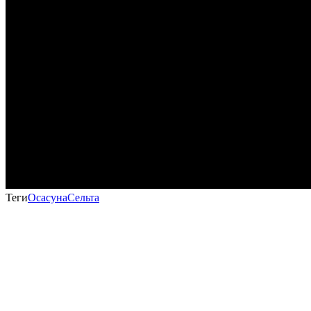
Теги
Осасуна
Сельта