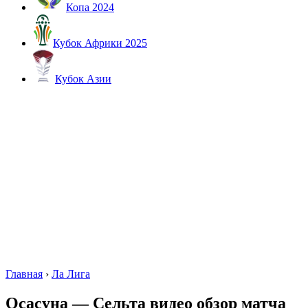
Копа 2024
Кубок Африки 2025
Кубок Азии
Главная
›
Ла Лига
Осасуна — Сельта видео обзор матча