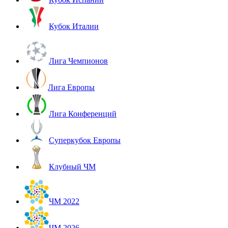
Кубок Италии
Лига Чемпионов
Лига Европы
Лига Конференций
Суперкубок Европы
Клубный ЧМ
ЧМ 2022
ЧМ 2026