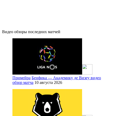
Видео обзоры последних матчей
Примейра
Бенфика — Академику де Визеу видео
обзор матча
10 августа 2026