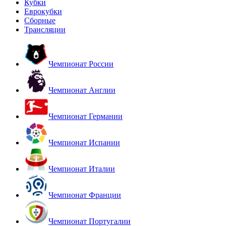
Кубки
Еврокубки
Сборные
Трансляции
Чемпионат России
Чемпионат Англии
Чемпионат Германии
Чемпионат Испании
Чемпионат Италии
Чемпионат Франции
Чемпионат Португалии