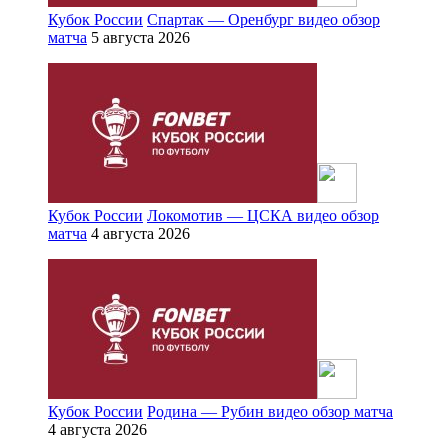
Кубок России
Спартак — Оренбург видео обзор
матча
5 августа 2026
Кубок России
Локомотив — ЦСКА видео обзор
матча
4 августа 2026
Кубок России
Родина — Рубин видео обзор матча
4 августа 2026