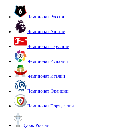
Чемпионат России
Чемпионат Англии
Чемпионат Германии
Чемпионат Испании
Чемпионат Италии
Чемпионат Франции
Чемпионат Португалии
Кубок России