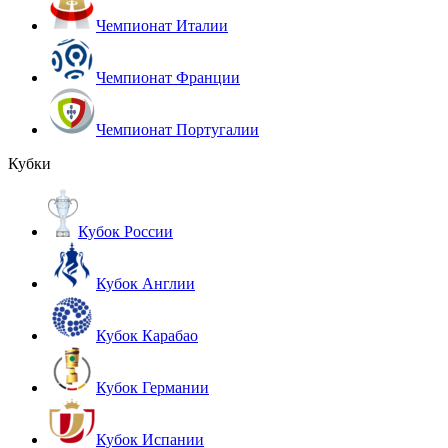
Чемпионат Италии
Чемпионат Франции
Чемпионат Португалии
Кубки
Кубок России
Кубок Англии
Кубок Карабао
Кубок Германии
Кубок Испании