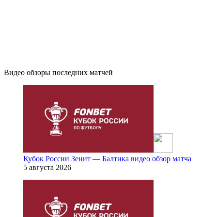
Видео обзоры последних матчей
Кубок России
Зенит — Балтика видео обзор матча
5 августа 2026