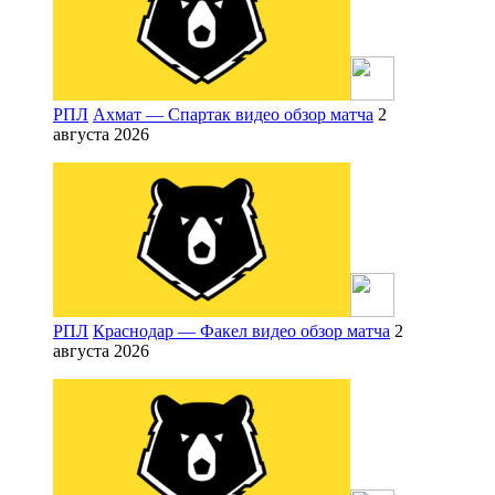
РПЛ
Ахмат — Спартак видео обзор матча
2
августа 2026
РПЛ
Краснодар — Факел видео обзор матча
2
августа 2026