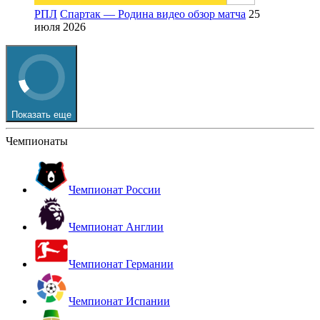
РПЛ
Спартак — Родина видео обзор матча
25
июля 2026
Показать еще
Чемпионаты
Чемпионат России
Чемпионат Англии
Чемпионат Германии
Чемпионат Испании