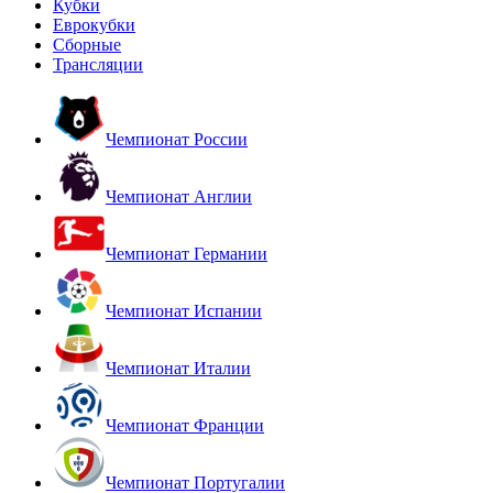
Кубки
Еврокубки
Сборные
Трансляции
Чемпионат России
Чемпионат Англии
Чемпионат Германии
Чемпионат Испании
Чемпионат Италии
Чемпионат Франции
Чемпионат Португалии