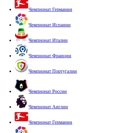
Чемпионат Германии
Чемпионат Испании
Чемпионат Италии
Чемпионат Франции
Чемпионат Португалии
Чемпионат России
Чемпионат Англии
Чемпионат Германии