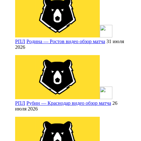
РПЛ
Родина — Ростов видео обзор матча
31 июля
2026
РПЛ
Рубин — Краснодар видео обзор матча
26
июля 2026