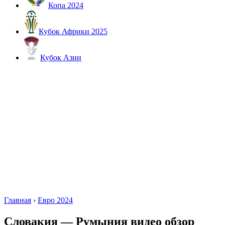
Копа 2024
Кубок Африки 2025
Кубок Азии
Главная
›
Евро 2024
Словакия — Румыния видео обзор