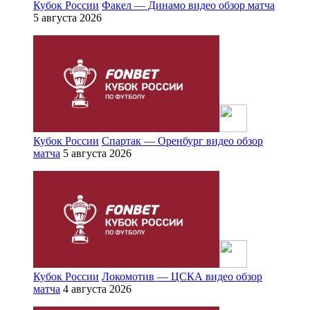
Кубок России
Факел — Динамо видео обзор матча
5 августа 2026
Кубок России
Спартак — Оренбург видео обзор
матча
5 августа 2026
Кубок России
Локомотив — ЦСКА видео обзор
матча
4 августа 2026