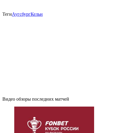
Теги
Аугсбург
Кельн
Видео обзоры последних матчей