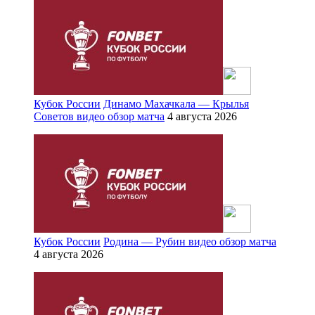
Кубок России
Динамо Махачкала — Крылья
Советов видео обзор матча
4 августа 2026
Кубок России
Родина — Рубин видео обзор матча
4 августа 2026