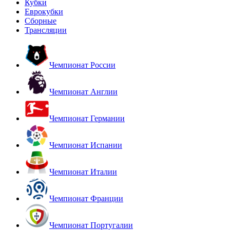
Кубки
Еврокубки
Сборные
Трансляции
Чемпионат России
Чемпионат Англии
Чемпионат Германии
Чемпионат Испании
Чемпионат Италии
Чемпионат Франции
Чемпионат Португалии