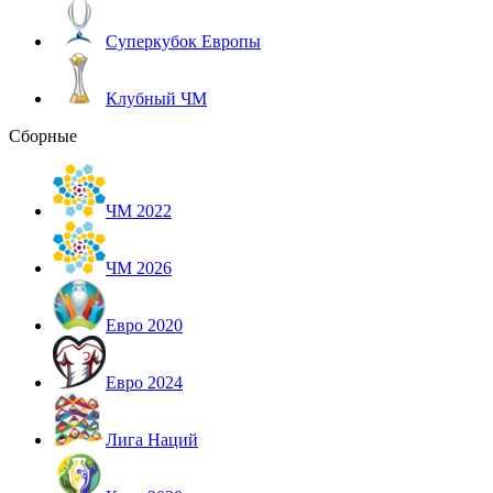
Суперкубок Европы
Клубный ЧМ
Сборные
ЧМ 2022
ЧМ 2026
Евро 2020
Евро 2024
Лига Наций