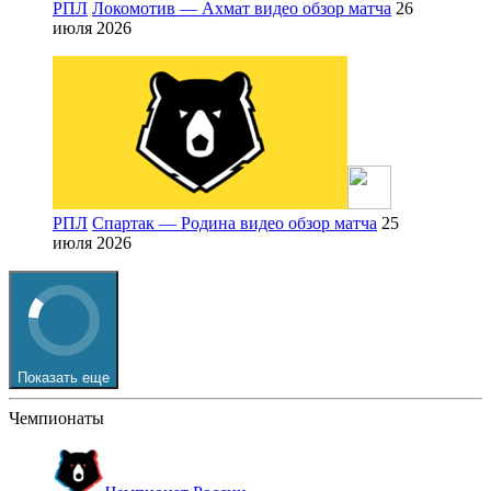
РПЛ
Локомотив — Ахмат видео обзор матча
26
июля 2026
РПЛ
Спартак — Родина видео обзор матча
25
июля 2026
Показать еще
Чемпионаты