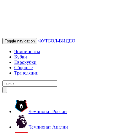
ФУТБОЛ-ВИДЕО
Toggle navigation
Чемпионаты
Кубки
Еврокубки
Сборные
Трансляции
Чемпионат России
Чемпионат Англии