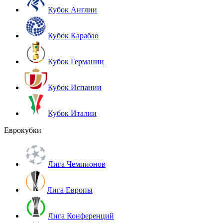
Кубок Англии
Кубок Карабао
Кубок Германии
Кубок Испании
Кубок Италии
Еврокубки
Лига Чемпионов
Лига Европы
Лига Конференций