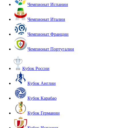
Чемпионат Испании
Чемпионат Италии
Чемпионат Франции
Чемпионат Португалии
Кубок России
Кубок Англии
Кубок Карабао
Кубок Германии
Кубок Испании