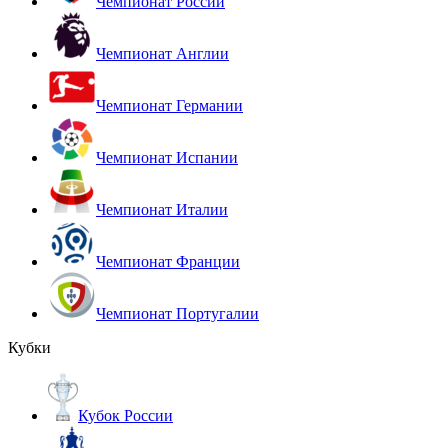
Чемпионат России
Чемпионат Англии
Чемпионат Германии
Чемпионат Испании
Чемпионат Италии
Чемпионат Франции
Чемпионат Португалии
Кубки
Кубок России