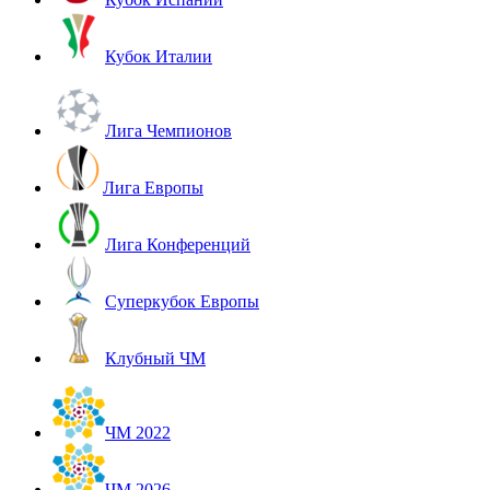
Кубок Италии
Лига Чемпионов
Лига Европы
Лига Конференций
Суперкубок Европы
Клубный ЧМ
ЧМ 2022
ЧМ 2026