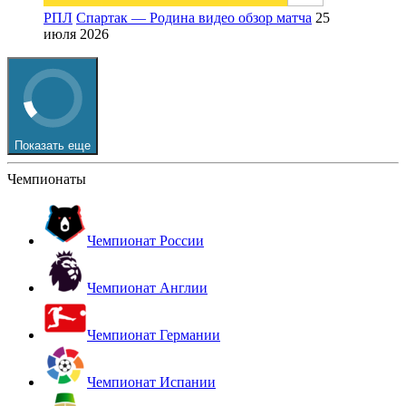
РПЛ
Спартак — Родина видео обзор матча
25
июля 2026
Показать еще
Чемпионаты
Чемпионат России
Чемпионат Англии
Чемпионат Германии
Чемпионат Испании