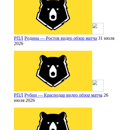
РПЛ
Родина — Ростов видео обзор матча
31 июля
2026
РПЛ
Рубин — Краснодар видео обзор матча
26
июля 2026