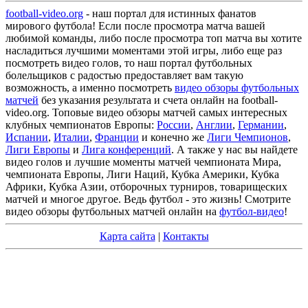
football-video.org
- наш портал для истинных фанатов
мирового футбола! Если после просмотра матча вашей
любимой команды, либо после просмотра топ матча вы хотите
насладиться лучшими моментами этой игры, либо еще раз
посмотреть видео голов, то наш портал футбольных
болельщиков с радостью предоставляет вам такую
возможность, а именно посмотреть
видео обзоры футбольных
матчей
без указания результата и счета онлайн на football-
video.org. Топовые видео обзоры матчей самых интересных
клубных чемпионатов Европы:
России
,
Англии
,
Германии
,
Испании
,
Италии
,
Франции
и конечно же
Лиги Чемпионов
,
Лиги Европы
и
Лига конференций
. А также у нас вы найдете
видео голов и лучшие моменты матчей чемпионата Мира,
чемпионата Европы, Лиги Наций, Кубка Америки, Кубка
Африки, Кубка Азии, отборочных турниров, товарищеских
матчей и многое другое. Ведь футбол - это жизнь! Смотрите
видео обзоры футбольных матчей онлайн на
футбол-видео
!
Карта сайта
|
Контакты