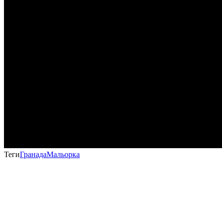
Теги
Гранада
Мальорка