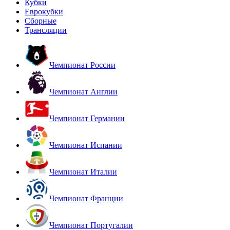
Кубки
Еврокубки
Сборные
Трансляции
Чемпионат России
Чемпионат Англии
Чемпионат Германии
Чемпионат Испании
Чемпионат Италии
Чемпионат Франции
Чемпионат Португалии