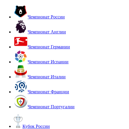
Чемпионат России
Чемпионат Англии
Чемпионат Германии
Чемпионат Испании
Чемпионат Италии
Чемпионат Франции
Чемпионат Португалии
Кубок России