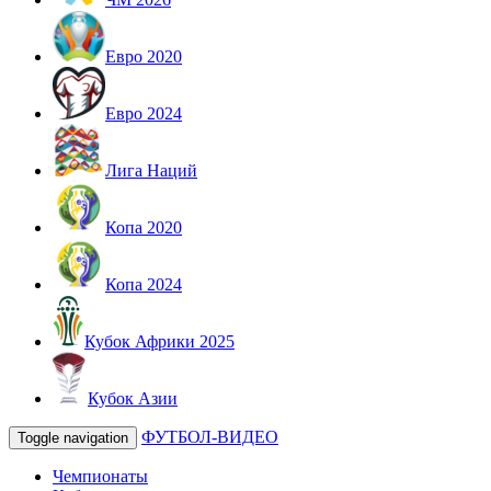
Евро 2020
Евро 2024
Лига Наций
Копа 2020
Копа 2024
Кубок Африки 2025
Кубок Азии
ФУТБОЛ-ВИДЕО
Toggle navigation
Чемпионаты