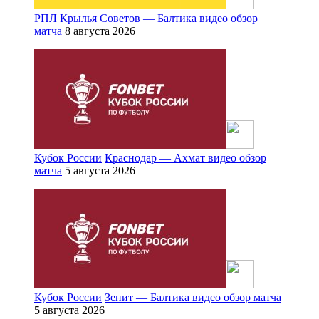
РПЛ
Крылья Советов — Балтика видео обзор
матча
8 августа 2026
Кубок России
Краснодар — Ахмат видео обзор
матча
5 августа 2026
Кубок России
Зенит — Балтика видео обзор матча
5 августа 2026