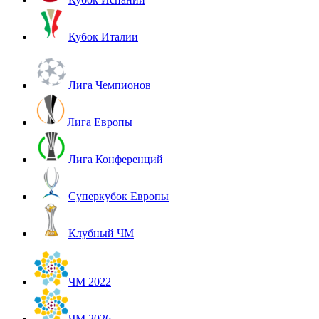
Кубок Италии
Лига Чемпионов
Лига Европы
Лига Конференций
Суперкубок Европы
Клубный ЧМ
ЧМ 2022
ЧМ 2026