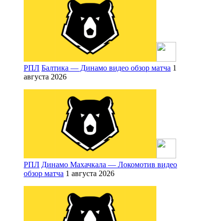
РПЛ
Балтика — Динамо видео обзор матча
1
августа 2026
РПЛ
Динамо Махачкала — Локомотив видео
обзор матча
1 августа 2026