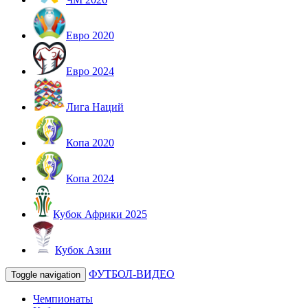
Евро 2020
Евро 2024
Лига Наций
Копа 2020
Копа 2024
Кубок Африки 2025
Кубок Азии
ФУТБОЛ-ВИДЕО
Toggle navigation
Чемпионаты