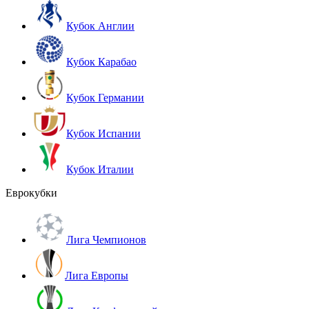
Кубок Англии
Кубок Карабао
Кубок Германии
Кубок Испании
Кубок Италии
Еврокубки
Лига Чемпионов
Лига Европы