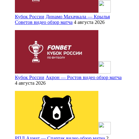
Кубок России
Динамо Махачкала — Крылья
Советов видео обзор матча
4 августа 2026
Кубок России
Акрон — Ростов видео обзор матча
4 августа 2026
РПЛ
Ахмат — Спартак видео обзор матча
2