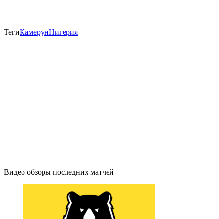
Теги
Камерун
Нигерия
Видео обзоры последних матчей