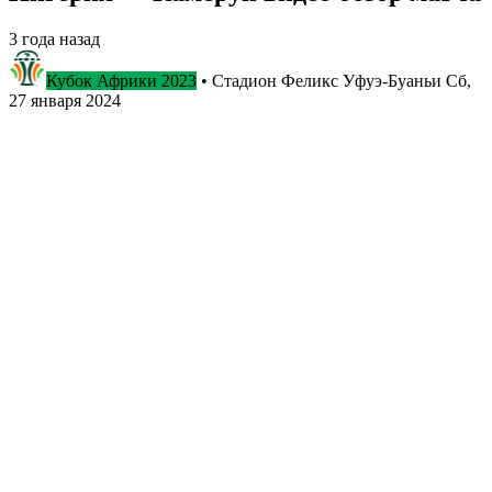
3 года назад
Кубок Африки 2023
•
Стадион Феликс Уфуэ-Буаньи
Сб,
27 января 2024