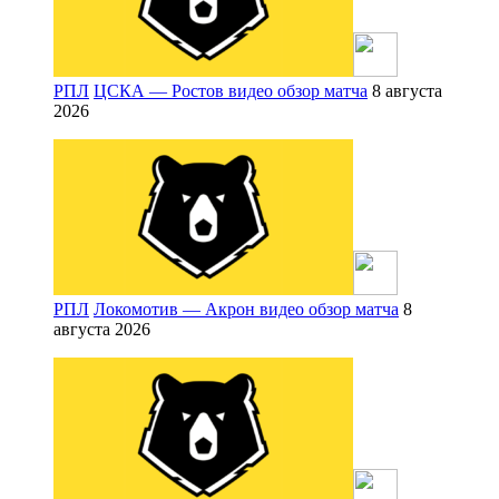
РПЛ
ЦСКА — Ростов видео обзор матча
8 августа
2026
РПЛ
Локомотив — Акрон видео обзор матча
8
августа 2026