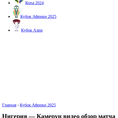
Копа 2024
Кубок Африки 2025
Кубок Азии
Главная
›
Кубок Африки 2025
Нигерия — Камерун видео обзор матча