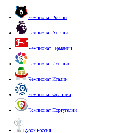
Чемпионат России
Чемпионат Англии
Чемпионат Германии
Чемпионат Испании
Чемпионат Италии
Чемпионат Франции
Чемпионат Португалии
Кубок России