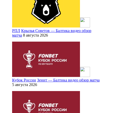
РПЛ
Крылья Советов — Балтика видео обзор
матча
8 августа 2026
Кубок России
Зенит — Балтика видео обзор матча
5 августа 2026