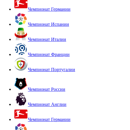
Чемпионат Германии
Чемпионат Испании
Чемпионат Италии
Чемпионат Франции
Чемпионат Португалии
Чемпионат России
Чемпионат Англии
Чемпионат Германии