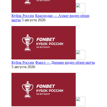
Кубок России
Краснодар — Ахмат видео обзор
матча
5 августа 2026
Кубок России
Факел — Динамо видео обзор матча
5 августа 2026