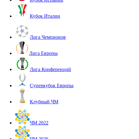
Кубок Италии
Лига Чемпионов
Лига Европы
Лига Конференций
Суперкубок Европы
Клубный ЧМ
ЧМ 2022
ЧМ 2026