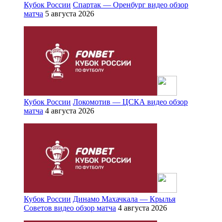
Кубок России
Спартак — Оренбург видео обзор
матча
5 августа 2026
Кубок России
Локомотив — ЦСКА видео обзор
матча
4 августа 2026
Кубок России
Динамо Махачкала — Крылья
Советов видео обзор матча
4 августа 2026