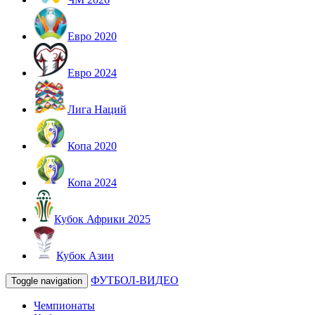
Евро 2020
Евро 2024
Лига Наций
Копа 2020
Копа 2024
Кубок Африки 2025
Кубок Азии
ФУТБОЛ-ВИДЕО
Toggle navigation
Чемпионаты