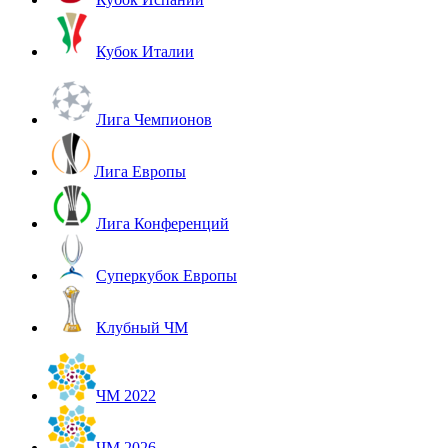
Кубок Италии
Лига Чемпионов
Лига Европы
Лига Конференций
Суперкубок Европы
Клубный ЧМ
ЧМ 2022
ЧМ 2026