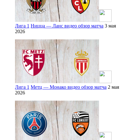
Лига 1
Ницца — Ланс видео обзор матча
3 мая
2026
Лига 1
Метц — Монако видео обзор матча
2 мая
2026