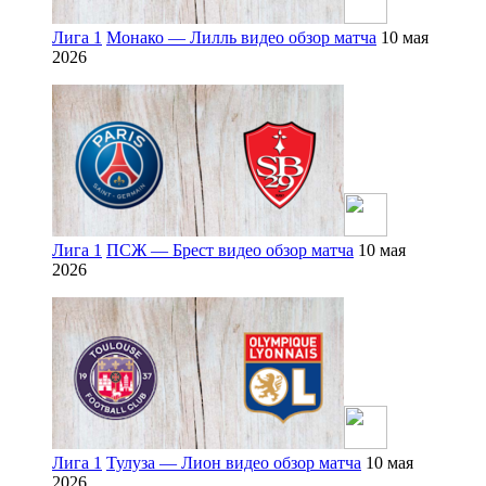
Лига 1
Монако — Лилль видео обзор матча
10 мая
2026
Лига 1
ПСЖ — Брест видео обзор матча
10 мая
2026
Лига 1
Тулуза — Лион видео обзор матча
10 мая
2026