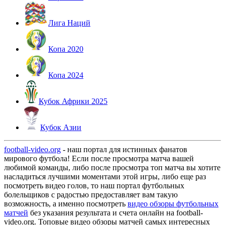
Лига Наций
Копа 2020
Копа 2024
Кубок Африки 2025
Кубок Азии
football-video.org
- наш портал для истинных фанатов
мирового футбола! Если после просмотра матча вашей
любимой команды, либо после просмотра топ матча вы хотите
насладиться лучшими моментами этой игры, либо еще раз
посмотреть видео голов, то наш портал футбольных
болельщиков с радостью предоставляет вам такую
возможность, а именно посмотреть
видео обзоры футбольных
матчей
без указания результата и счета онлайн на football-
video.org. Топовые видео обзоры матчей самых интересных