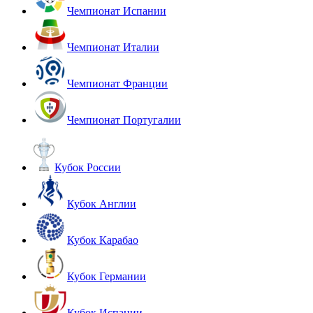
Чемпионат Испании
Чемпионат Италии
Чемпионат Франции
Чемпионат Португалии
Кубок России
Кубок Англии
Кубок Карабао
Кубок Германии
Кубок Испании