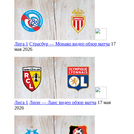
Лига 1
Страсбур — Монако видео обзор матча
17
мая 2026
Лига 1
Лион — Ланс видео обзор матча
17 мая
2026