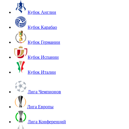
Кубок Англии
Кубок Карабао
Кубок Германии
Кубок Испании
Кубок Италии
Лига Чемпионов
Лига Европы
Лига Конференций