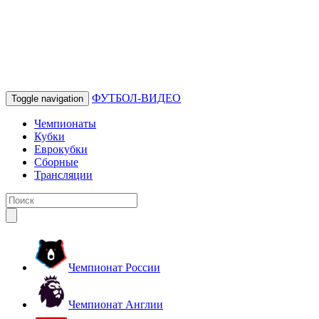
ФУТБОЛ-ВИДЕО
Toggle navigation
Чемпионаты
Кубки
Еврокубки
Сборные
Трансляции
Чемпионат России
Чемпионат Англии