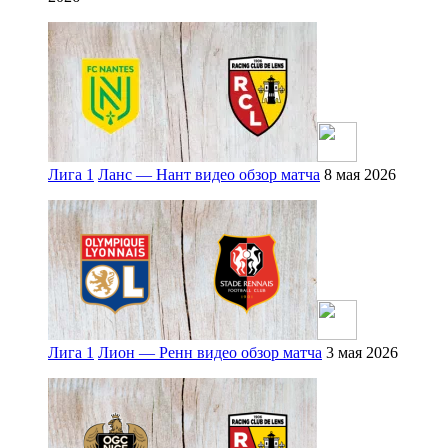
Лига 1
Ланс — Нант видео обзор матча
8 мая 2026
Лига 1
Лион — Ренн видео обзор матча
3 мая 2026