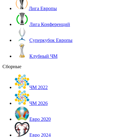
Лига Европы
Лига Конференций
Суперкубок Европы
Клубный ЧМ
Сборные
ЧМ 2022
ЧМ 2026
Евро 2020
Евро 2024