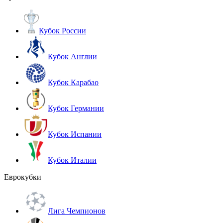
Кубок России
Кубок Англии
Кубок Карабао
Кубок Германии
Кубок Испании
Кубок Италии
Еврокубки
Лига Чемпионов