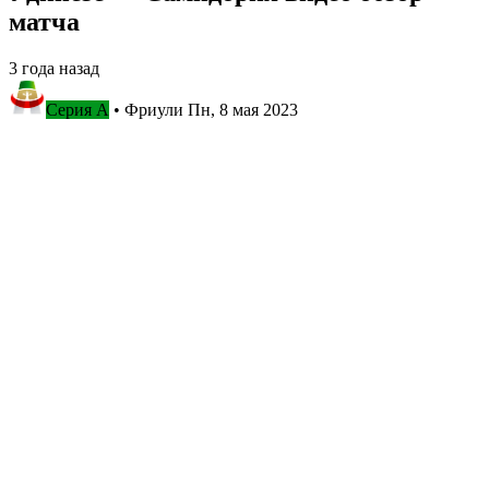
матча
3 года назад
Серия А
•
Фриули
Пн, 8 мая 2023