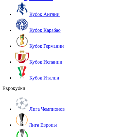
Кубок Англии
Кубок Карабао
Кубок Германии
Кубок Испании
Кубок Италии
Еврокубки
Лига Чемпионов
Лига Европы