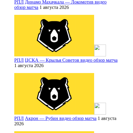
РПЛ
Динамо Махачкала — Локомотив видео
обзор матча
1 августа 2026
РПЛ
ЦСКА — Крылья Советов видео обзор матча
1 августа 2026
РПЛ
Акрон — Рубин видео обзор матча
1 августа
2026