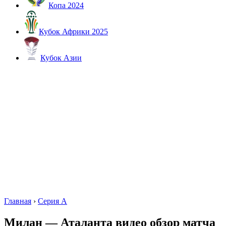
Копа 2024
Кубок Африки 2025
Кубок Азии
Главная
›
Серия А
Милан — Аталанта видео обзор матча