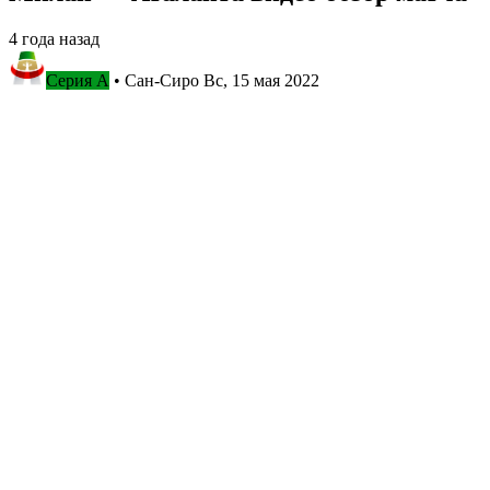
4 года назад
Серия А
•
Сан-Сиро
Вс, 15 мая 2022