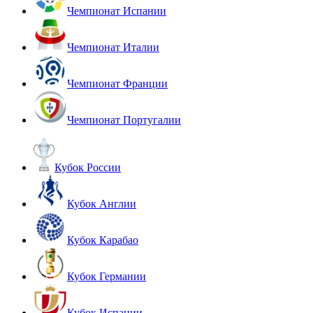
Чемпионат Испании
Чемпионат Италии
Чемпионат Франции
Чемпионат Португалии
Кубок России
Кубок Англии
Кубок Карабао
Кубок Германии
Кубок Испании