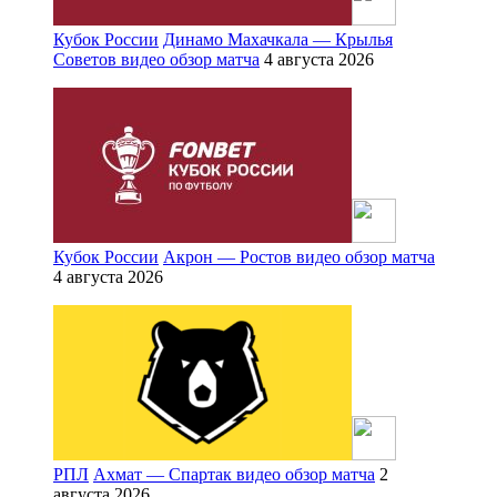
Кубок России
Динамо Махачкала — Крылья
Советов видео обзор матча
4 августа 2026
Кубок России
Акрон — Ростов видео обзор матча
4 августа 2026
РПЛ
Ахмат — Спартак видео обзор матча
2
августа 2026