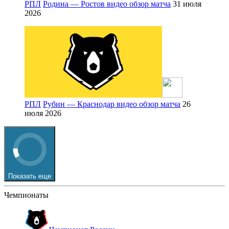
РПЛ
Родина — Ростов видео обзор матча
31 июля
2026
РПЛ
Рубин — Краснодар видео обзор матча
26
июля 2026
Показать еще
Чемпионаты