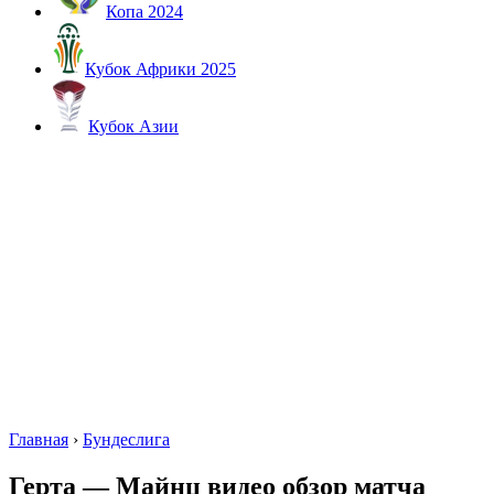
Копа 2024
Кубок Африки 2025
Кубок Азии
Главная
›
Бундеслига
Герта — Майнц видео обзор матча