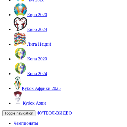
Евро 2020
Евро 2024
Лига Наций
Копа 2020
Копа 2024
Кубок Африки 2025
Кубок Азии
ФУТБОЛ-ВИДЕО
Toggle navigation
Чемпионаты