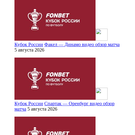
Кубок России
Факел — Динамо видео обзор матча
5 августа 2026
Кубок России
Спартак — Оренбург видео обзор
матча
5 августа 2026