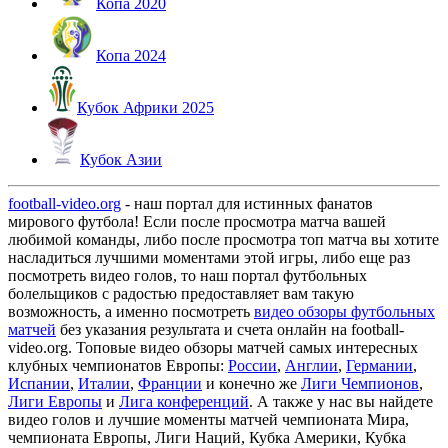
Копа 2020
Копа 2024
Кубок Африки 2025
Кубок Азии
football-video.org
- наш портал для истинных фанатов
мирового футбола! Если после просмотра матча вашей
любимой команды, либо после просмотра топ матча вы хотите
насладиться лучшими моментами этой игры, либо еще раз
посмотреть видео голов, то наш портал футбольных
болельщиков с радостью предоставляет вам такую
возможность, а именно посмотреть
видео обзоры футбольных
матчей
без указания результата и счета онлайн на football-
video.org. Топовые видео обзоры матчей самых интересных
клубных чемпионатов Европы:
России
,
Англии
,
Германии
,
Испании
,
Италии
,
Франции
и конечно же
Лиги Чемпионов
,
Лиги Европы
и
Лига конференций
. А также у нас вы найдете
видео голов и лучшие моменты матчей чемпионата Мира,
чемпионата Европы, Лиги Наций, Кубка Америки, Кубка