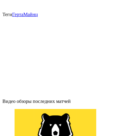
Теги
Герта
Майнц
Видео обзоры последних матчей