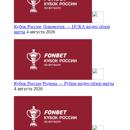
Кубок России
Локомотив — ЦСКА видео обзор
матча
4 августа 2026
Кубок России
Родина — Рубин видео обзор матча
4 августа 2026