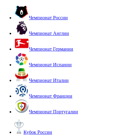
Чемпионат России
Чемпионат Англии
Чемпионат Германии
Чемпионат Испании
Чемпионат Италии
Чемпионат Франции
Чемпионат Португалии
Кубок России