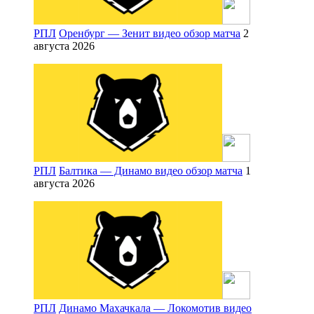
РПЛ
Оренбург — Зенит видео обзор матча
2
августа 2026
РПЛ
Балтика — Динамо видео обзор матча
1
августа 2026
РПЛ
Динамо Махачкала — Локомотив видео