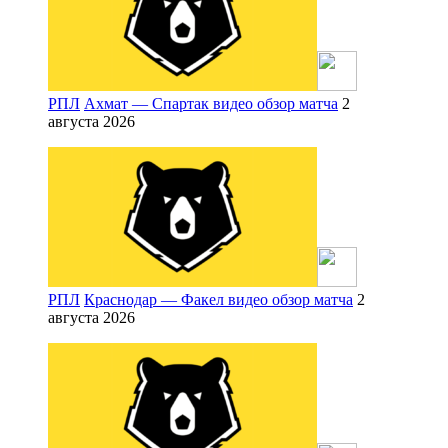
РПЛ
Ахмат — Спартак видео обзор матча
2
августа 2026
РПЛ
Краснодар — Факел видео обзор матча
2
августа 2026