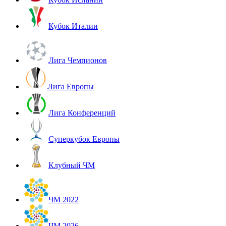
Кубок Италии
Лига Чемпионов
Лига Европы
Лига Конференций
Суперкубок Европы
Клубный ЧМ
ЧМ 2022
ЧМ 2026