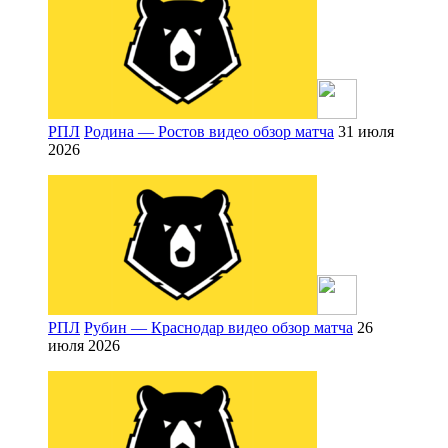
РПЛ
Родина — Ростов видео обзор матча
31 июля
2026
РПЛ
Рубин — Краснодар видео обзор матча
26
июля 2026