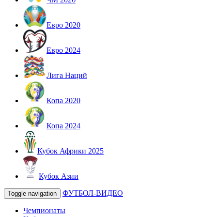
Евро 2020
Евро 2024
Лига Наций
Копа 2020
Копа 2024
Кубок Африки 2025
Кубок Азии
ФУТБОЛ-ВИДЕО
Toggle navigation
Чемпионаты