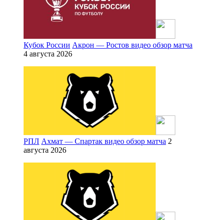
Кубок России
Акрон — Ростов видео обзор матча
4 августа 2026
РПЛ
Ахмат — Спартак видео обзор матча
2
августа 2026