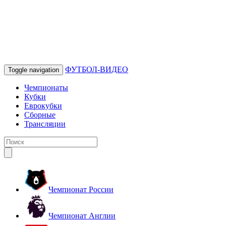
ФУТБОЛ-ВИДЕО
Toggle navigation
Чемпионаты
Кубки
Еврокубки
Сборные
Трансляции
Чемпионат России
Чемпионат Англии