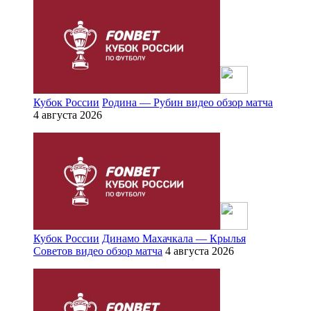
Кубок России
Родина — Рубин видео обзор матча
4 августа 2026
Кубок России
Динамо Махачкала — Крылья
Советов видео обзор матча
4 августа 2026