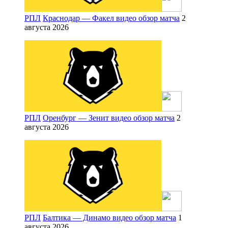
РПЛ
Краснодар — Факел видео обзор матча
2
августа 2026
РПЛ
Оренбург — Зенит видео обзор матча
2
августа 2026
РПЛ
Балтика — Динамо видео обзор матча
1
августа 2026