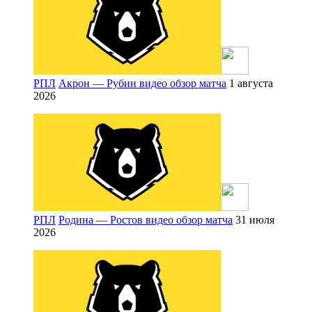
РПЛ
Акрон — Рубин видео обзор матча
1 августа
2026
РПЛ
Родина — Ростов видео обзор матча
31 июля
2026