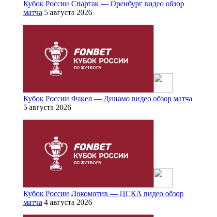
Кубок России
Спартак — Оренбург видео обзор
матча
5 августа 2026
Кубок России
Факел — Динамо видео обзор матча
5 августа 2026
Кубок России
Локомотив — ЦСКА видео обзор
матча
4 августа 2026