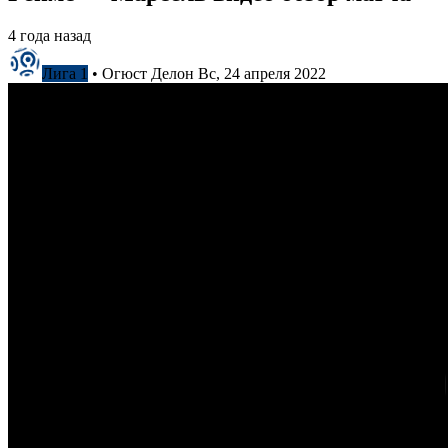
4 года назад
Лига 1
•
Огюст Делон
Вс, 24 апреля 2022