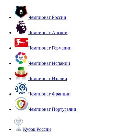
Чемпионат России
Чемпионат Англии
Чемпионат Германии
Чемпионат Испании
Чемпионат Италии
Чемпионат Франции
Чемпионат Португалии
Кубок России