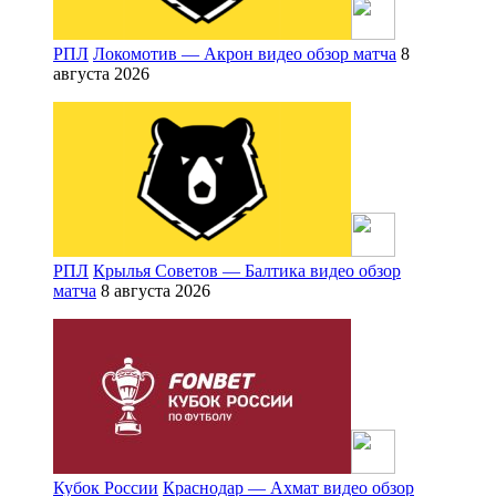
РПЛ
Локомотив — Акрон видео обзор матча
8
августа 2026
РПЛ
Крылья Советов — Балтика видео обзор
матча
8 августа 2026
Кубок России
Краснодар — Ахмат видео обзор