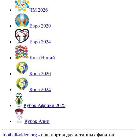
ЧМ 2026
Евро 2020
Евро 2024
Лига Наций
Копа 2020
Копа 2024
Кубок Африки 2025
Кубок Азии
football-video.org
- наш портал для истинных фанатов