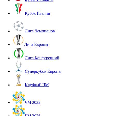
Кубок Италии
Лига Чемпионов
Лига Европы
Лига Конференций
Суперкубок Европы
Клубный ЧМ
ЧМ 2022
ЧМ 2026