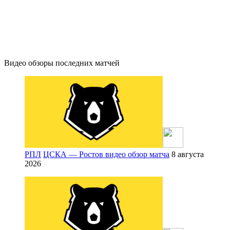
Видео обзоры последних матчей
РПЛ
ЦСКА — Ростов видео обзор матча
8 августа
2026