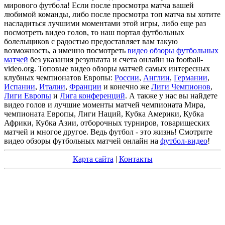
мирового футбола! Если после просмотра матча вашей
любимой команды, либо после просмотра топ матча вы хотите
насладиться лучшими моментами этой игры, либо еще раз
посмотреть видео голов, то наш портал футбольных
болельщиков с радостью предоставляет вам такую
возможность, а именно посмотреть
видео обзоры футбольных
матчей
без указания результата и счета онлайн на football-
video.org. Топовые видео обзоры матчей самых интересных
клубных чемпионатов Европы:
России
,
Англии
,
Германии
,
Испании
,
Италии
,
Франции
и конечно же
Лиги Чемпионов
,
Лиги Европы
и
Лига конференций
. А также у нас вы найдете
видео голов и лучшие моменты матчей чемпионата Мира,
чемпионата Европы, Лиги Наций, Кубка Америки, Кубка
Африки, Кубка Азии, отборочных турниров, товарищеских
матчей и многое другое. Ведь футбол - это жизнь! Смотрите
видео обзоры футбольных матчей онлайн на
футбол-видео
!
Карта сайта
|
Контакты