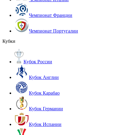
Чемпионат Франции
Чемпионат Португалии
Кубки
Кубок России
Кубок Англии
Кубок Карабао
Кубок Германии
Кубок Испании