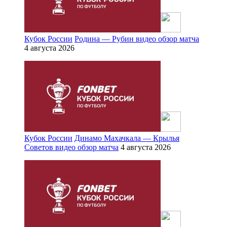
Кубок России
Родина — Рубин видео обзор матча
4 августа 2026
Кубок России
Динамо Махачкала — Крылья
Советов видео обзор матча
4 августа 2026