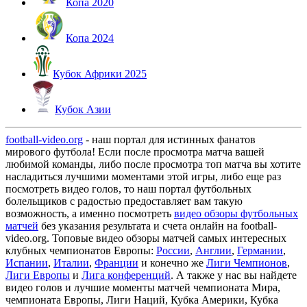
Копа 2020
Копа 2024
Кубок Африки 2025
Кубок Азии
football-video.org
- наш портал для истинных фанатов
мирового футбола! Если после просмотра матча вашей
любимой команды, либо после просмотра топ матча вы хотите
насладиться лучшими моментами этой игры, либо еще раз
посмотреть видео голов, то наш портал футбольных
болельщиков с радостью предоставляет вам такую
возможность, а именно посмотреть
видео обзоры футбольных
матчей
без указания результата и счета онлайн на football-
video.org. Топовые видео обзоры матчей самых интересных
клубных чемпионатов Европы:
России
,
Англии
,
Германии
,
Испании
,
Италии
,
Франции
и конечно же
Лиги Чемпионов
,
Лиги Европы
и
Лига конференций
. А также у нас вы найдете
видео голов и лучшие моменты матчей чемпионата Мира,
чемпионата Европы, Лиги Наций, Кубка Америки, Кубка