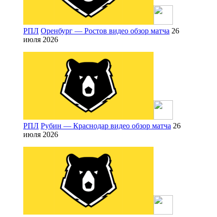
РПЛ
Оренбург — Ростов видео обзор матча
26
июля 2026
РПЛ
Рубин — Краснодар видео обзор матча
26
июля 2026