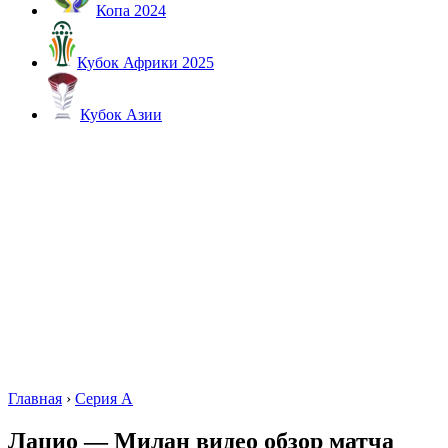
Копа 2024
Кубок Африки 2025
Кубок Азии
Главная
›
Серия А
Лацио — Милан видео обзор матча