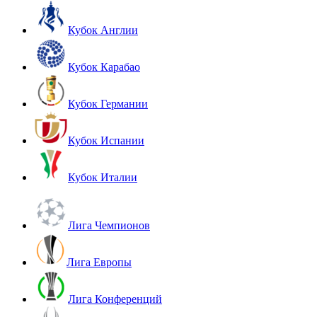
Кубок Англии
Кубок Карабао
Кубок Германии
Кубок Испании
Кубок Италии
Лига Чемпионов
Лига Европы
Лига Конференций