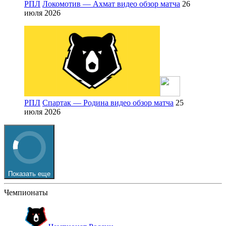
РПЛ
Локомотив — Ахмат видео обзор матча
26
июля 2026
РПЛ
Спартак — Родина видео обзор матча
25
июля 2026
Показать еще
Чемпионаты