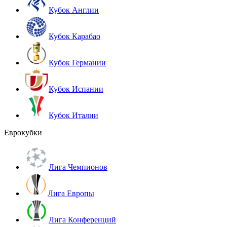
Кубок Англии
Кубок Карабао
Кубок Германии
Кубок Испании
Кубок Италии
Еврокубки
Лига Чемпионов
Лига Европы
Лига Конференций