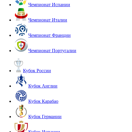
Чемпионат Испании
Чемпионат Италии
Чемпионат Франции
Чемпионат Португалии
Кубок России
Кубок Англии
Кубок Карабао
Кубок Германии
Кубок Испании