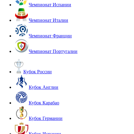
Чемпионат Испании
Чемпионат Италии
Чемпионат Франции
Чемпионат Португалии
Кубок России
Кубок Англии
Кубок Карабао
Кубок Германии
Кубок Испании