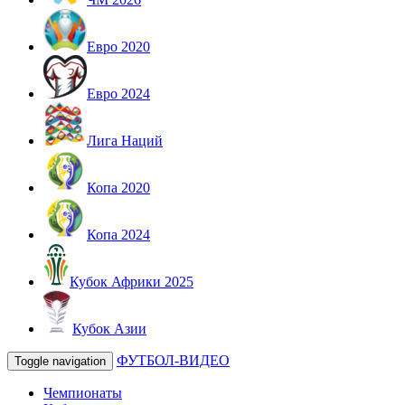
Евро 2020
Евро 2024
Лига Наций
Копа 2020
Копа 2024
Кубок Африки 2025
Кубок Азии
ФУТБОЛ-ВИДЕО
Toggle navigation
Чемпионаты