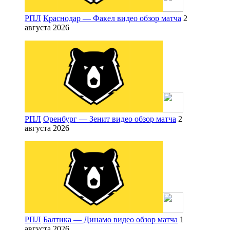
РПЛ
Краснодар — Факел видео обзор матча
2
августа 2026
РПЛ
Оренбург — Зенит видео обзор матча
2
августа 2026
РПЛ
Балтика — Динамо видео обзор матча
1
августа 2026