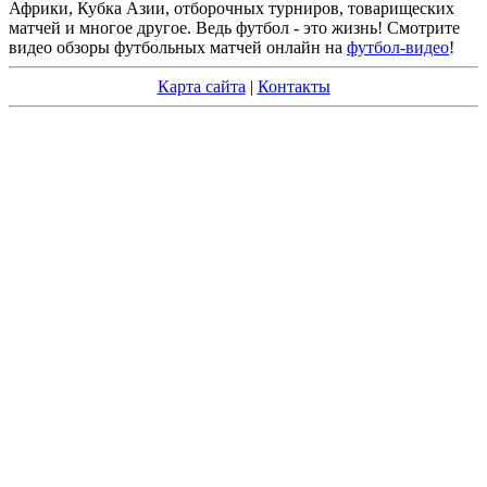
Африки, Кубка Азии, отборочных турниров, товарищеских
матчей и многое другое. Ведь футбол - это жизнь! Смотрите
видео обзоры футбольных матчей онлайн на
футбол-видео
!
Карта сайта
|
Контакты