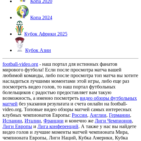
Копа 2020
Копа 2024
Кубок Африки 2025
Кубок Азии
football-video.org
- наш портал для истинных фанатов
мирового футбола! Если после просмотра матча вашей
любимой команды, либо после просмотра топ матча вы хотите
насладиться лучшими моментами этой игры, либо еще раз
посмотреть видео голов, то наш портал футбольных
болельщиков с радостью предоставляет вам такую
возможность, а именно посмотреть
видео обзоры футбольных
матчей
без указания результата и счета онлайн на football-
video.org. Топовые видео обзоры матчей самых интересных
клубных чемпионатов Европы:
России
,
Англии
,
Германии
,
Испании
,
Италии
,
Франции
и конечно же
Лиги Чемпионов
,
Лиги Европы
и
Лига конференций
. А также у нас вы найдете
видео голов и лучшие моменты матчей чемпионата Мира,
чемпионата Европы, Лиги Наций, Кубка Америки, Кубка