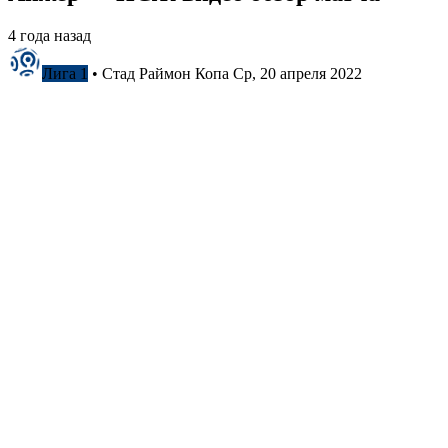
4 года назад
Лига 1
•
Стад Раймон Копа
Ср, 20 апреля 2022