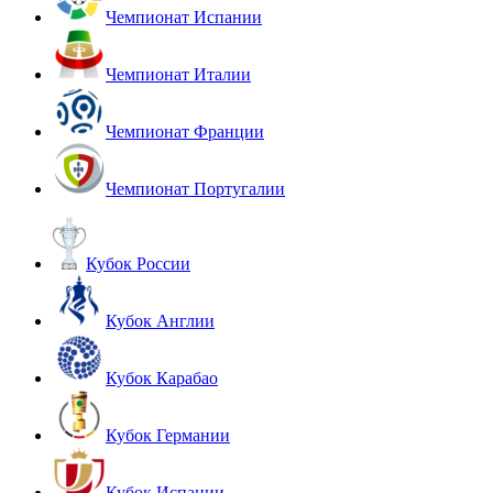
Чемпионат Испании
Чемпионат Италии
Чемпионат Франции
Чемпионат Португалии
Кубок России
Кубок Англии
Кубок Карабао
Кубок Германии
Кубок Испании