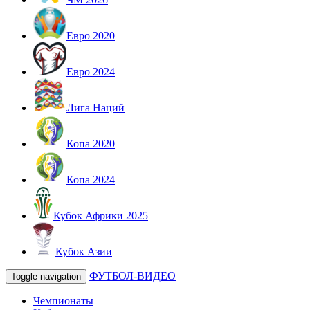
Евро 2020
Евро 2024
Лига Наций
Копа 2020
Копа 2024
Кубок Африки 2025
Кубок Азии
ФУТБОЛ-ВИДЕО
Toggle navigation
Чемпионаты