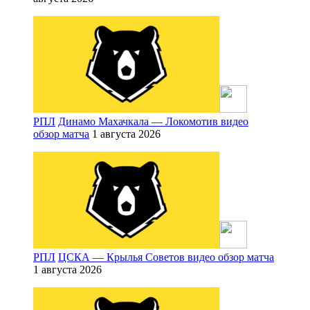
РПЛ
Динамо Махачкала — Локомотив видео
обзор матча
1 августа 2026
РПЛ
ЦСКА — Крылья Советов видео обзор матча
1 августа 2026