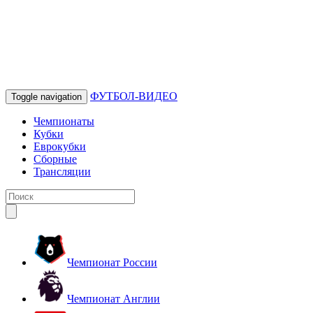
ФУТБОЛ-ВИДЕО
Toggle navigation
Чемпионаты
Кубки
Еврокубки
Сборные
Трансляции
Чемпионат России
Чемпионат Англии