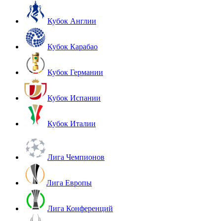
Кубок Англии
Кубок Карабао
Кубок Германии
Кубок Испании
Кубок Италии
Лига Чемпионов
Лига Европы
Лига Конференций