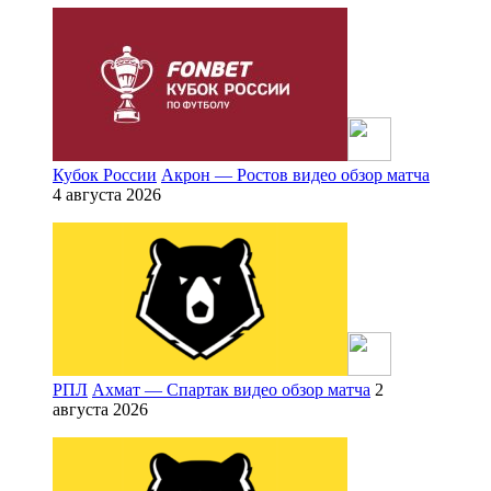
Кубок России
Акрон — Ростов видео обзор матча
4 августа 2026
РПЛ
Ахмат — Спартак видео обзор матча
2
августа 2026