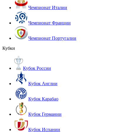
Чемпионат Италии
Чемпионат Франции
Чемпионат Португалии
Кубки
Кубок России
Кубок Англии
Кубок Карабао
Кубок Германии
Кубок Испании