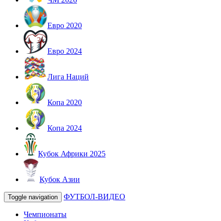
Евро 2020
Евро 2024
Лига Наций
Копа 2020
Копа 2024
Кубок Африки 2025
Кубок Азии
ФУТБОЛ-ВИДЕО
Toggle navigation
Чемпионаты