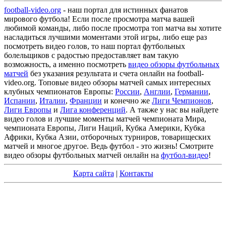
football-video.org
- наш портал для истинных фанатов
мирового футбола! Если после просмотра матча вашей
любимой команды, либо после просмотра топ матча вы хотите
насладиться лучшими моментами этой игры, либо еще раз
посмотреть видео голов, то наш портал футбольных
болельщиков с радостью предоставляет вам такую
возможность, а именно посмотреть
видео обзоры футбольных
матчей
без указания результата и счета онлайн на football-
video.org. Топовые видео обзоры матчей самых интересных
клубных чемпионатов Европы:
России
,
Англии
,
Германии
,
Испании
,
Италии
,
Франции
и конечно же
Лиги Чемпионов
,
Лиги Европы
и
Лига конференций
. А также у нас вы найдете
видео голов и лучшие моменты матчей чемпионата Мира,
чемпионата Европы, Лиги Наций, Кубка Америки, Кубка
Африки, Кубка Азии, отборочных турниров, товарищеских
матчей и многое другое. Ведь футбол - это жизнь! Смотрите
видео обзоры футбольных матчей онлайн на
футбол-видео
!
Карта сайта
|
Контакты