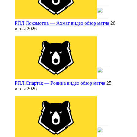
РПЛ
Локомотив — Ахмат видео обзор матча
26
июля 2026
РПЛ
Спартак — Родина видео обзор матча
25
июля 2026