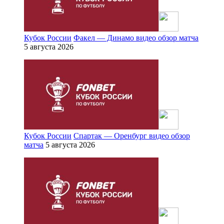
Кубок России
Факел — Динамо видео обзор матча
5 августа 2026
Кубок России
Спартак — Оренбург видео обзор
матча
5 августа 2026