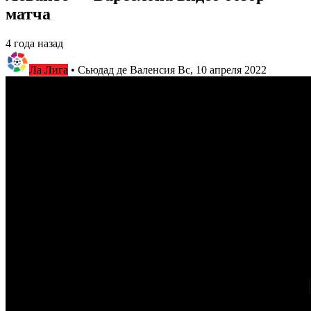
матча
4 года назад
Ла Лига
•
Сьюдад де Валенсия
Вс, 10 апреля 2022