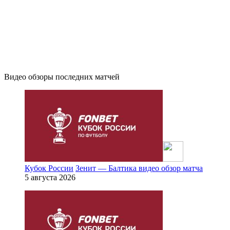
Видео обзоры последних матчей
Кубок России
Зенит — Балтика видео обзор матча
5 августа 2026