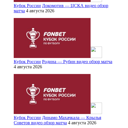
Кубок России
Локомотив — ЦСКА видео обзор
матча
4 августа 2026
Кубок России
Родина — Рубин видео обзор матча
4 августа 2026
Кубок России
Динамо Махачкала — Крылья
Советов видео обзор матча
4 августа 2026