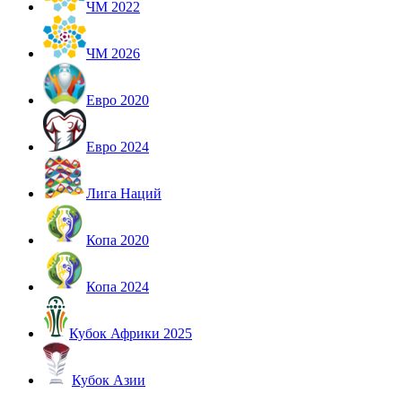
ЧМ 2022
ЧМ 2026
Евро 2020
Евро 2024
Лига Наций
Копа 2020
Копа 2024
Кубок Африки 2025
Кубок Азии