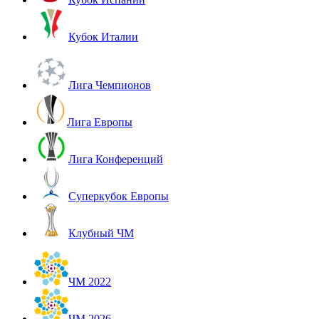
Кубок Италии
Лига Чемпионов
Лига Европы
Лига Конференций
Суперкубок Европы
Клубный ЧМ
ЧМ 2022
ЧМ 2026