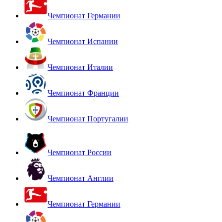
Чемпионат Германии
Чемпионат Испании
Чемпионат Италии
Чемпионат Франции
Чемпионат Португалии
Чемпионат России
Чемпионат Англии
Чемпионат Германии