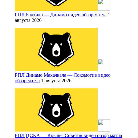
РПЛ
Балтика — Динамо видео обзор матча
1
августа 2026
РПЛ
Динамо Махачкала — Локомотив видео
обзор матча
1 августа 2026
РПЛ
ЦСКА — Крылья Советов видео обзор матча