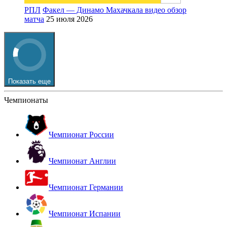
РПЛ
Факел — Динамо Махачкала видео обзор
матча
25 июля 2026
Показать еще
Чемпионаты
Чемпионат России
Чемпионат Англии
Чемпионат Германии
Чемпионат Испании