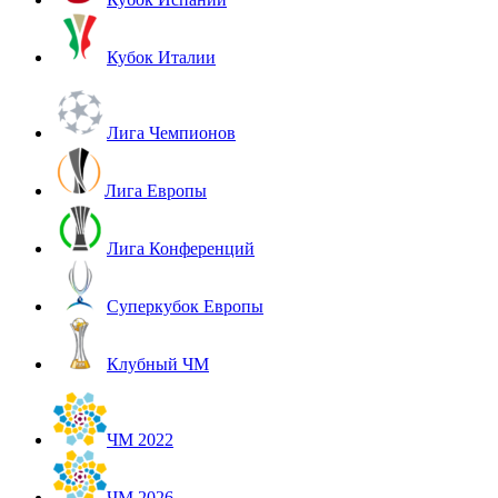
Кубок Италии
Лига Чемпионов
Лига Европы
Лига Конференций
Суперкубок Европы
Клубный ЧМ
ЧМ 2022
ЧМ 2026