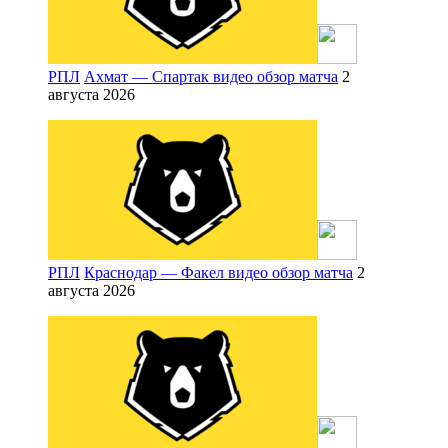
РПЛ
Ахмат — Спартак видео обзор матча
2
августа 2026
РПЛ
Краснодар — Факел видео обзор матча
2
августа 2026