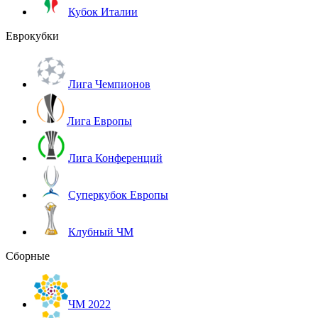
Кубок Италии
Еврокубки
Лига Чемпионов
Лига Европы
Лига Конференций
Суперкубок Европы
Клубный ЧМ
Сборные
ЧМ 2022