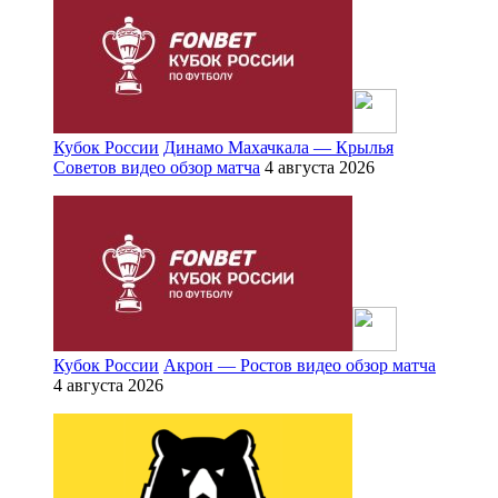
Кубок России
Динамо Махачкала — Крылья
Советов видео обзор матча
4 августа 2026
Кубок России
Акрон — Ростов видео обзор матча
4 августа 2026