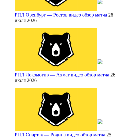
РПЛ
Оренбург — Ростов видео обзор матча
26
июля 2026
РПЛ
Локомотив — Ахмат видео обзор матча
26
июля 2026
РПЛ
Спартак — Родина видео обзор матча
25