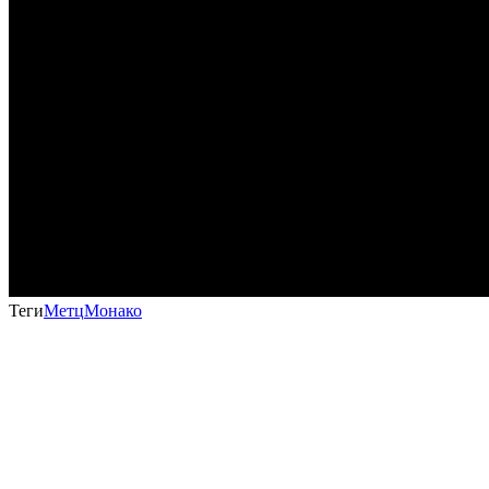
Теги
Метц
Монако