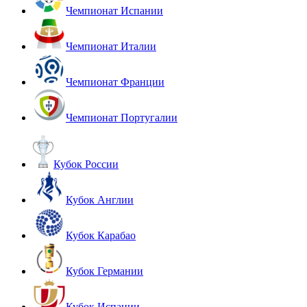
Чемпионат Испании
Чемпионат Италии
Чемпионат Франции
Чемпионат Португалии
Кубок России
Кубок Англии
Кубок Карабао
Кубок Германии
Кубок Испании