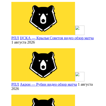
РПЛ
ЦСКА — Крылья Советов видео обзор матча
1 августа 2026
РПЛ
Акрон — Рубин видео обзор матча
1 августа
2026