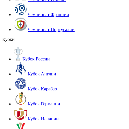
Чемпионат Франции
Чемпионат Португалии
Кубки
Кубок России
Кубок Англии
Кубок Карабао
Кубок Германии
Кубок Испании