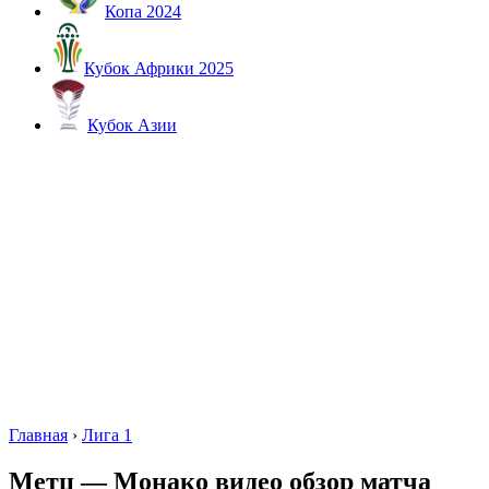
Копа 2024
Кубок Африки 2025
Кубок Азии
Главная
›
Лига 1
Метц — Монако видео обзор матча