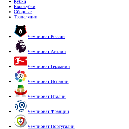
Кубки
Еврокубки
Сборные
Трансляции
Чемпионат России
Чемпионат Англии
Чемпионат Германии
Чемпионат Испании
Чемпионат Италии
Чемпионат Франции
Чемпионат Португалии