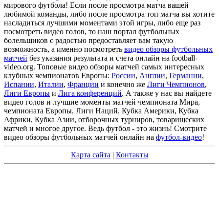
мирового футбола! Если после просмотра матча вашей
любимой команды, либо после просмотра топ матча вы хотите
насладиться лучшими моментами этой игры, либо еще раз
посмотреть видео голов, то наш портал футбольных
болельщиков с радостью предоставляет вам такую
возможность, а именно посмотреть
видео обзоры футбольных
матчей
без указания результата и счета онлайн на football-
video.org. Топовые видео обзоры матчей самых интересных
клубных чемпионатов Европы:
России
,
Англии
,
Германии
,
Испании
,
Италии
,
Франции
и конечно же
Лиги Чемпионов
,
Лиги Европы
и
Лига конференций
. А также у нас вы найдете
видео голов и лучшие моменты матчей чемпионата Мира,
чемпионата Европы, Лиги Наций, Кубка Америки, Кубка
Африки, Кубка Азии, отборочных турниров, товарищеских
матчей и многое другое. Ведь футбол - это жизнь! Смотрите
видео обзоры футбольных матчей онлайн на
футбол-видео
!
Карта сайта
|
Контакты