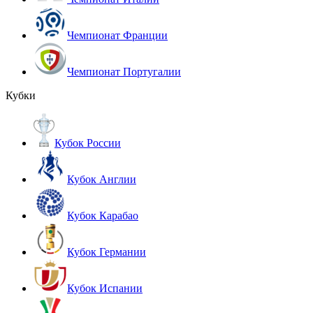
Чемпионат Франции
Чемпионат Португалии
Кубки
Кубок России
Кубок Англии
Кубок Карабао
Кубок Германии
Кубок Испании