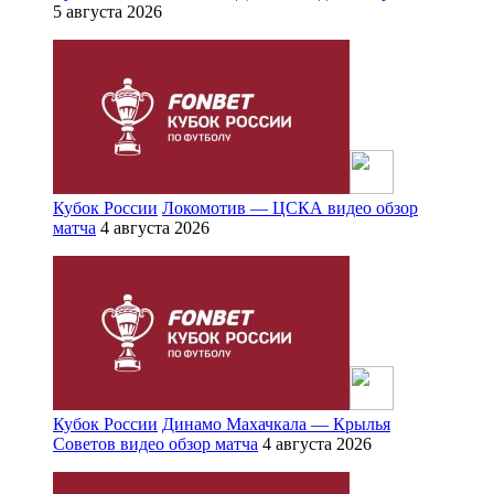
5 августа 2026
Кубок России
Локомотив — ЦСКА видео обзор
матча
4 августа 2026
Кубок России
Динамо Махачкала — Крылья
Советов видео обзор матча
4 августа 2026