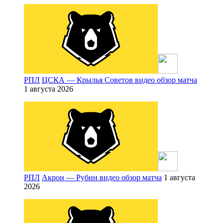
РПЛ
ЦСКА — Крылья Советов видео обзор матча
1 августа 2026
РПЛ
Акрон — Рубин видео обзор матча
1 августа
2026