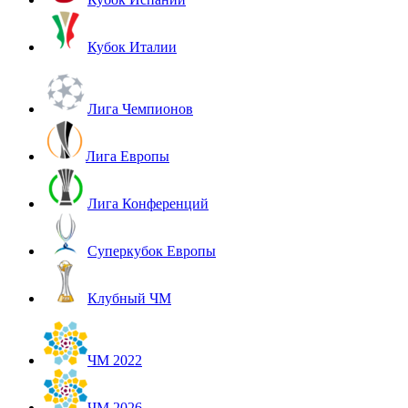
Кубок Италии
Лига Чемпионов
Лига Европы
Лига Конференций
Суперкубок Европы
Клубный ЧМ
ЧМ 2022
ЧМ 2026