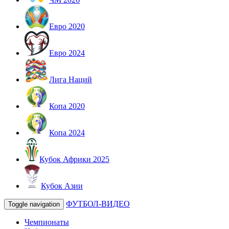
Евро 2020
Евро 2024
Лига Наций
Копа 2020
Копа 2024
Кубок Африки 2025
Кубок Азии
ФУТБОЛ-ВИДЕО
Toggle navigation
Чемпионаты