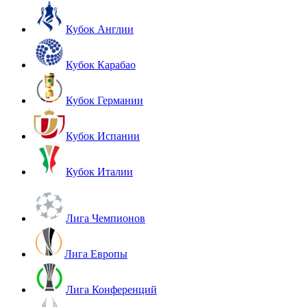
Кубок Англии
Кубок Карабао
Кубок Германии
Кубок Испании
Кубок Италии
Лига Чемпионов
Лига Европы
Лига Конференций