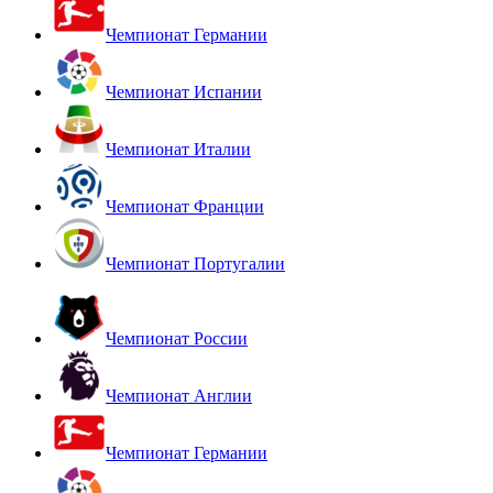
Чемпионат Германии
Чемпионат Испании
Чемпионат Италии
Чемпионат Франции
Чемпионат Португалии
Чемпионат России
Чемпионат Англии
Чемпионат Германии