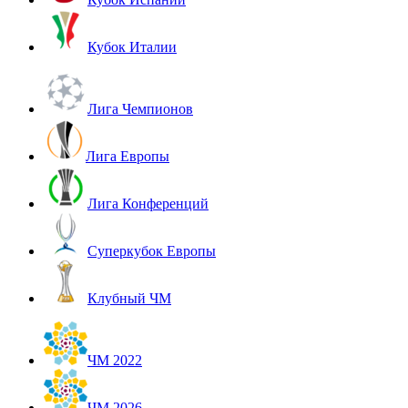
Кубок Италии
Лига Чемпионов
Лига Европы
Лига Конференций
Суперкубок Европы
Клубный ЧМ
ЧМ 2022
ЧМ 2026