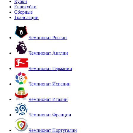
Кубки
Еврокубки
Сборные
Трансляции
Чемпионат России
Чемпионат Англии
Чемпионат Германии
Чемпионат Испании
Чемпионат Италии
Чемпионат Франции
Чемпионат Португалии