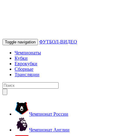
ФУТБОЛ-ВИДЕО
Toggle navigation
Чемпионаты
Кубки
Еврокубки
Сборные
Трансляции
Чемпионат России
Чемпионат Англии