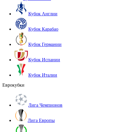
Кубок Англии
Кубок Карабао
Кубок Германии
Кубок Испании
Кубок Италии
Еврокубки
Лига Чемпионов
Лига Европы