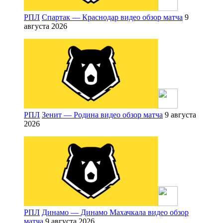
РПЛ
Спартак — Краснодар видео обзор матча
9
августа 2026
РПЛ
Зенит — Родина видео обзор матча
9 августа
2026
РПЛ
Динамо — Динамо Махачкала видео обзор
матча
9 августа 2026