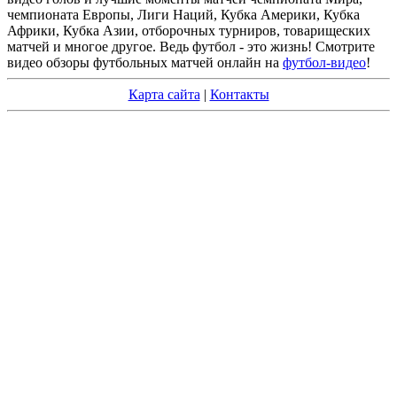
чемпионата Европы, Лиги Наций, Кубка Америки, Кубка
Африки, Кубка Азии, отборочных турниров, товарищеских
матчей и многое другое. Ведь футбол - это жизнь! Смотрите
видео обзоры футбольных матчей онлайн на
футбол-видео
!
Карта сайта
|
Контакты