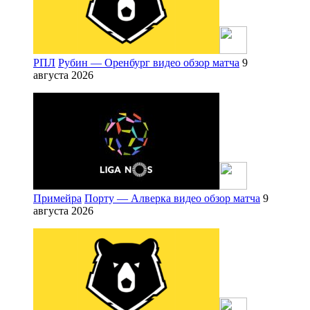
РПЛ
Рубин — Оренбург видео обзор матча
9
августа 2026
Примейра
Порту — Алверка видео обзор матча
9
августа 2026