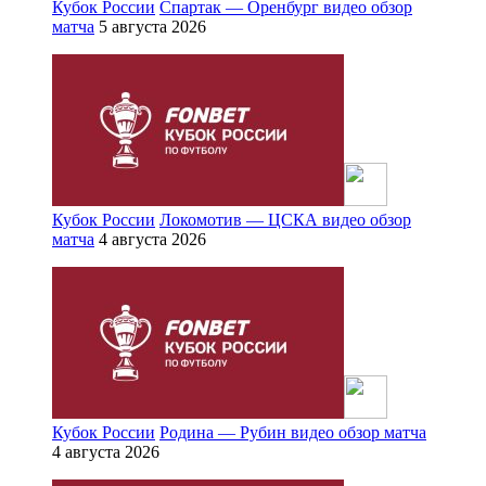
Кубок России
Спартак — Оренбург видео обзор
матча
5 августа 2026
Кубок России
Локомотив — ЦСКА видео обзор
матча
4 августа 2026
Кубок России
Родина — Рубин видео обзор матча
4 августа 2026