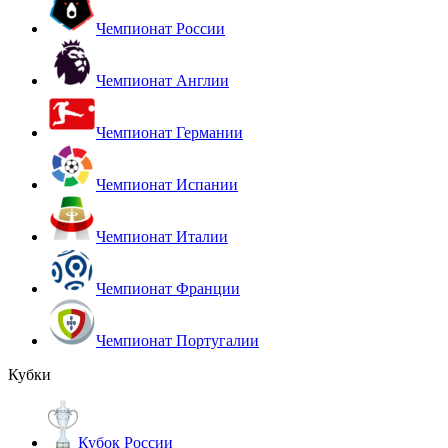
Чемпионат России
Чемпионат Англии
Чемпионат Германии
Чемпионат Испании
Чемпионат Италии
Чемпионат Франции
Чемпионат Португалии
Кубки
Кубок России