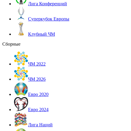
Лига Конференций
Суперкубок Европы
Клубный ЧМ
Сборные
ЧМ 2022
ЧМ 2026
Евро 2020
Евро 2024
Лига Наций