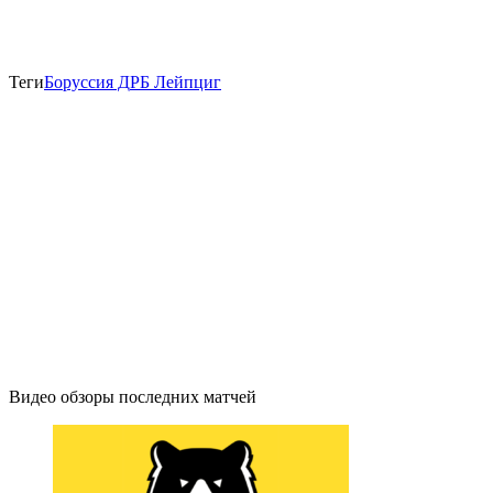
Теги
Боруссия Д
РБ Лейпциг
Видео обзоры последних матчей