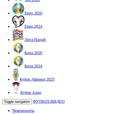
Евро 2020
Евро 2024
Лига Наций
Копа 2020
Копа 2024
Кубок Африки 2025
Кубок Азии
ФУТБОЛ-ВИДЕО
Toggle navigation
Чемпионаты