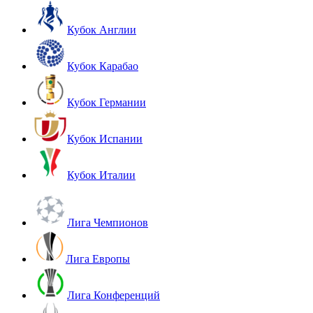
Кубок Англии
Кубок Карабао
Кубок Германии
Кубок Испании
Кубок Италии
Лига Чемпионов
Лига Европы
Лига Конференций