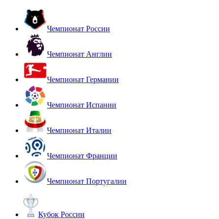
Чемпионат России
Чемпионат Англии
Чемпионат Германии
Чемпионат Испании
Чемпионат Италии
Чемпионат Франции
Чемпионат Португалии
Кубок России