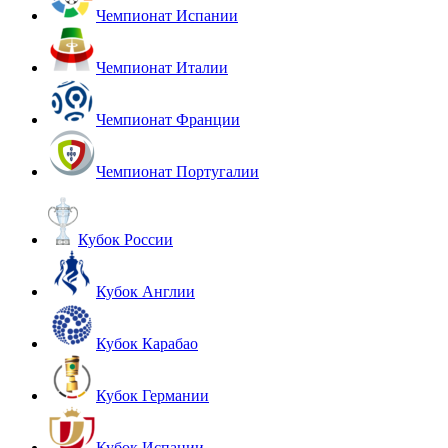
Чемпионат Испании
Чемпионат Италии
Чемпионат Франции
Чемпионат Португалии
Кубок России
Кубок Англии
Кубок Карабао
Кубок Германии
Кубок Испании