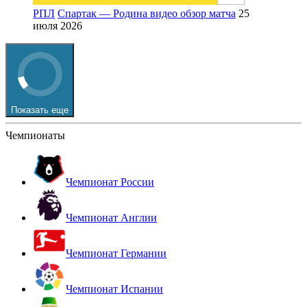
РПЛ
Спартак — Родина видео обзор матча
25
июля 2026
Показать еще
Чемпионаты
Чемпионат России
Чемпионат Англии
Чемпионат Германии
Чемпионат Испании