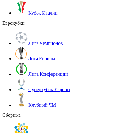
Кубок Италии
Еврокубки
Лига Чемпионов
Лига Европы
Лига Конференций
Суперкубок Европы
Клубный ЧМ
Сборные