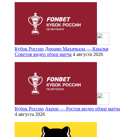
Кубок России
Динамо Махачкала — Крылья
Советов видео обзор матча
4 августа 2026
Кубок России
Акрон — Ростов видео обзор матча
4 августа 2026