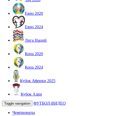
Евро 2020
Евро 2024
Лига Наций
Копа 2020
Копа 2024
Кубок Африки 2025
Кубок Азии
ФУТБОЛ-ВИДЕО
Toggle navigation
Чемпионаты