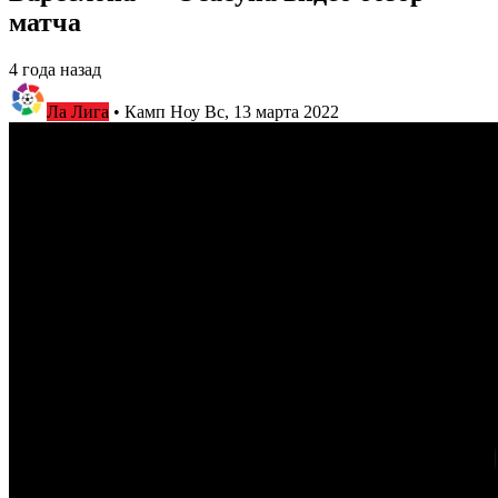
матча
4 года назад
Ла Лига
•
Камп Ноу
Вс, 13 марта 2022