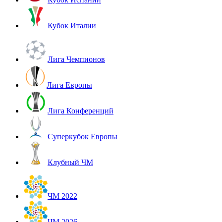
Кубок Италии
Лига Чемпионов
Лига Европы
Лига Конференций
Суперкубок Европы
Клубный ЧМ
ЧМ 2022
ЧМ 2026