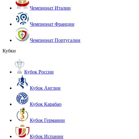
Чемпионат Италии
Чемпионат Франции
Чемпионат Португалии
Кубки
Кубок России
Кубок Англии
Кубок Карабао
Кубок Германии
Кубок Испании