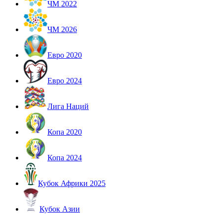
ЧМ 2022
ЧМ 2026
Евро 2020
Евро 2024
Лига Наций
Копа 2020
Копа 2024
Кубок Африки 2025
Кубок Азии