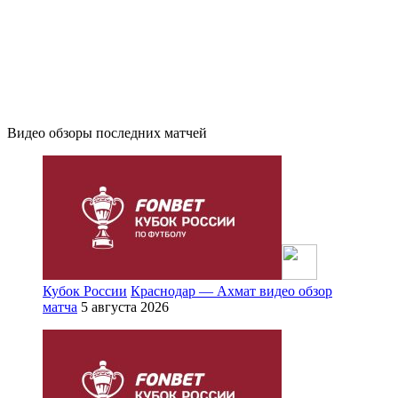
Видео обзоры последних матчей
Кубок России
Краснодар — Ахмат видео обзор
матча
5 августа 2026