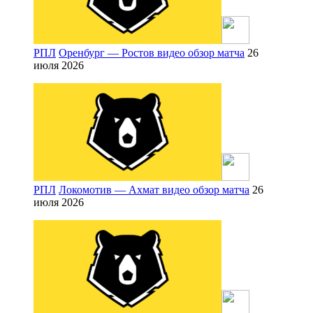
РПЛ
Оренбург — Ростов видео обзор матча
26
июля 2026
РПЛ
Локомотив — Ахмат видео обзор матча
26
июля 2026