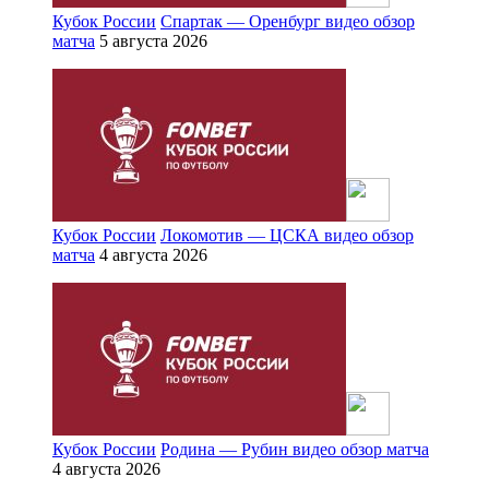
Кубок России
Спартак — Оренбург видео обзор
матча
5 августа 2026
Кубок России
Локомотив — ЦСКА видео обзор
матча
4 августа 2026
Кубок России
Родина — Рубин видео обзор матча
4 августа 2026