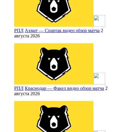
РПЛ
Ахмат — Спартак видео обзор матча
2
августа 2026
РПЛ
Краснодар — Факел видео обзор матча
2
августа 2026