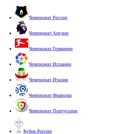
Чемпионат России
Чемпионат Англии
Чемпионат Германии
Чемпионат Испании
Чемпионат Италии
Чемпионат Франции
Чемпионат Португалии
Кубок России