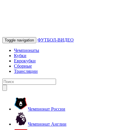
ФУТБОЛ-ВИДЕО
Toggle navigation
Чемпионаты
Кубки
Еврокубки
Сборные
Трансляции
Чемпионат России
Чемпионат Англии