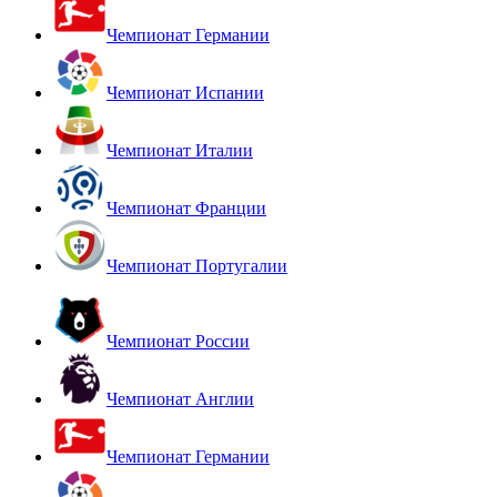
Чемпионат Германии
Чемпионат Испании
Чемпионат Италии
Чемпионат Франции
Чемпионат Португалии
Чемпионат России
Чемпионат Англии
Чемпионат Германии