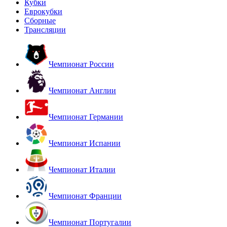
Кубки
Еврокубки
Сборные
Трансляции
Чемпионат России
Чемпионат Англии
Чемпионат Германии
Чемпионат Испании
Чемпионат Италии
Чемпионат Франции
Чемпионат Португалии