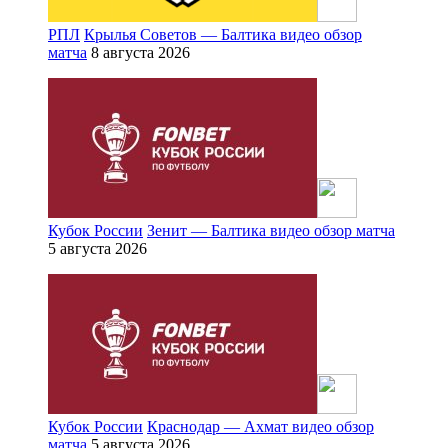
РПЛ
Крылья Советов — Балтика видео обзор
матча
8 августа 2026
Кубок России
Зенит — Балтика видео обзор матча
5 августа 2026
Кубок России
Краснодар — Ахмат видео обзор
матча
5 августа 2026