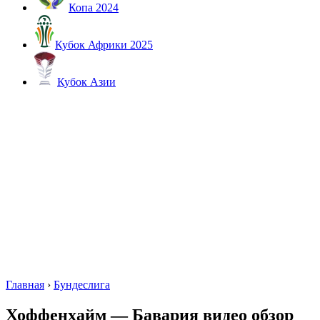
Копа 2024
Кубок Африки 2025
Кубок Азии
Главная
›
Бундеслига
Хоффенхайм — Бавария видео обзор