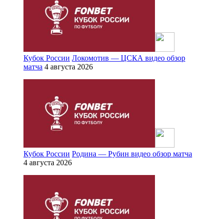
Кубок России
Локомотив — ЦСКА видео обзор
матча
4 августа 2026
Кубок России
Родина — Рубин видео обзор матча
4 августа 2026