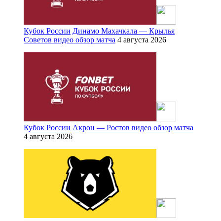
Кубок России
Динамо Махачкала — Крылья
Советов видео обзор матча
4 августа 2026
Кубок России
Акрон — Ростов видео обзор матча
4 августа 2026