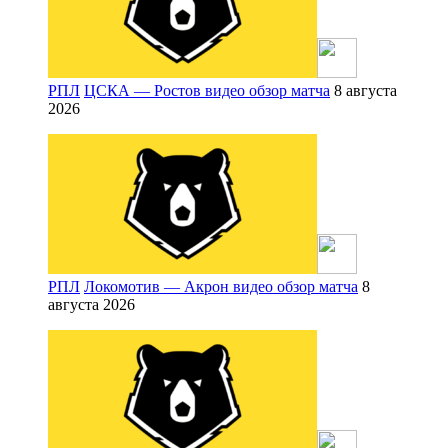
РПЛ
ЦСКА — Ростов видео обзор матча
8 августа
2026
РПЛ
Локомотив — Акрон видео обзор матча
8
августа 2026