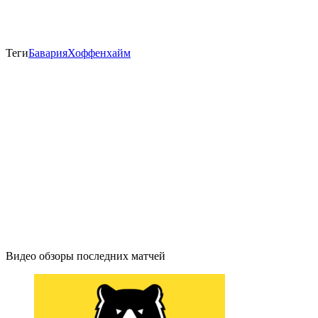
Теги
Бавария
Хоффенхайм
Видео обзоры последних матчей