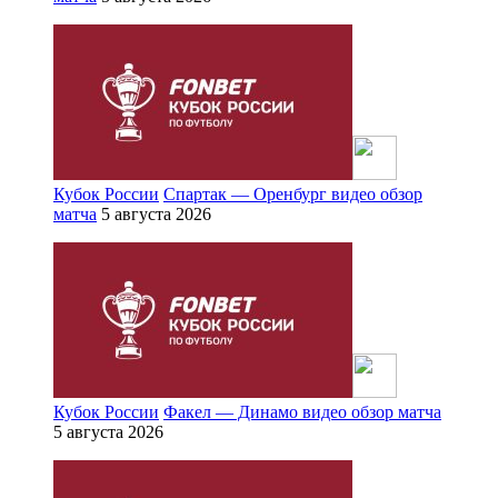
Кубок России
Спартак — Оренбург видео обзор
матча
5 августа 2026
Кубок России
Факел — Динамо видео обзор матча
5 августа 2026