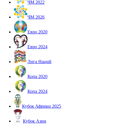
ЧМ 2022
ЧМ 2026
Евро 2020
Евро 2024
Лига Наций
Копа 2020
Копа 2024
Кубок Африки 2025
Кубок Азии