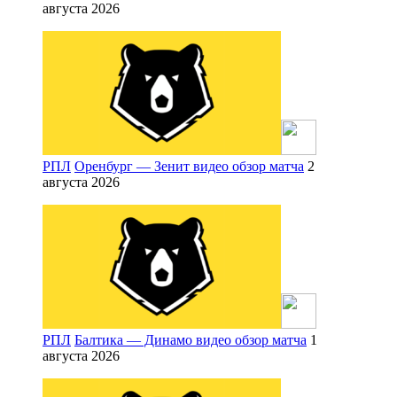
августа 2026
РПЛ
Оренбург — Зенит видео обзор матча
2
августа 2026
РПЛ
Балтика — Динамо видео обзор матча
1
августа 2026