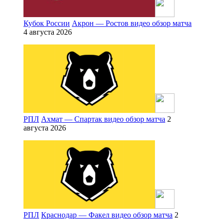
Кубок России
Акрон — Ростов видео обзор матча
4 августа 2026
РПЛ
Ахмат — Спартак видео обзор матча
2
августа 2026
РПЛ
Краснодар — Факел видео обзор матча
2