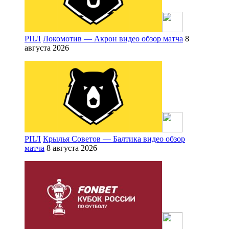
РПЛ
Локомотив — Акрон видео обзор матча
8
августа 2026
РПЛ
Крылья Советов — Балтика видео обзор
матча
8 августа 2026