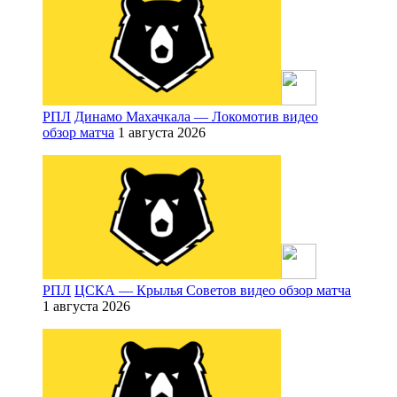
РПЛ
Динамо Махачкала — Локомотив видео
обзор матча
1 августа 2026
РПЛ
ЦСКА — Крылья Советов видео обзор матча
1 августа 2026