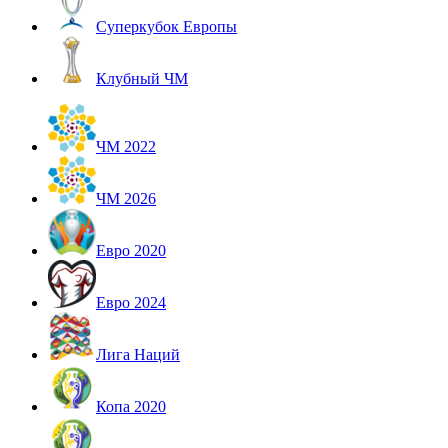
Суперкубок Европы
Клубный ЧМ
ЧМ 2022
ЧМ 2026
Евро 2020
Евро 2024
Лига Наций
Копа 2020