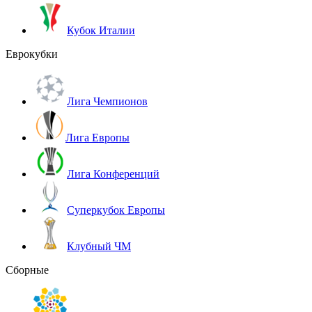
Кубок Италии
Еврокубки
Лига Чемпионов
Лига Европы
Лига Конференций
Суперкубок Европы
Клубный ЧМ
Сборные