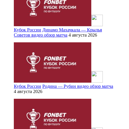
Кубок России
Динамо Махачкала — Крылья
Советов видео обзор матча
4 августа 2026
Кубок России
Родина — Рубин видео обзор матча
4 августа 2026