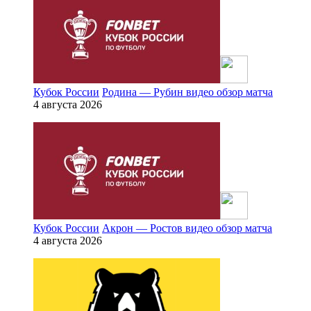
Кубок России
Родина — Рубин видео обзор матча
4 августа 2026
Кубок России
Акрон — Ростов видео обзор матча
4 августа 2026