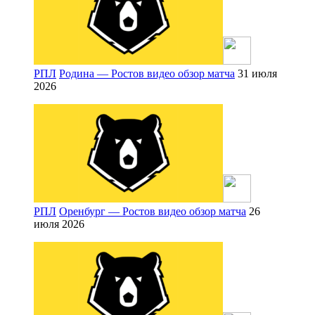
РПЛ
Родина — Ростов видео обзор матча
31 июля
2026
РПЛ
Оренбург — Ростов видео обзор матча
26
июля 2026