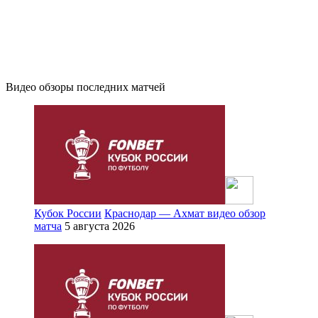
Видео обзоры последних матчей
Кубок России
Краснодар — Ахмат видео обзор
матча
5 августа 2026