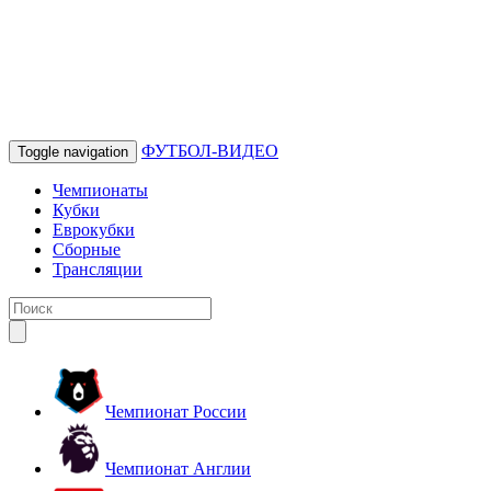
ФУТБОЛ-ВИДЕО
Toggle navigation
Чемпионаты
Кубки
Еврокубки
Сборные
Трансляции
Чемпионат России
Чемпионат Англии