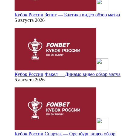
Кубок России
Зенит — Балтика видео обзор матча
5 августа 2026
Кубок России
Факел — Динамо видео обзор матча
5 августа 2026
Кубок России
Спартак — Оренбург видео обзор