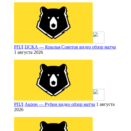
РПЛ
ЦСКА — Крылья Советов видео обзор матча
1 августа 2026
РПЛ
Акрон — Рубин видео обзор матча
1 августа
2026