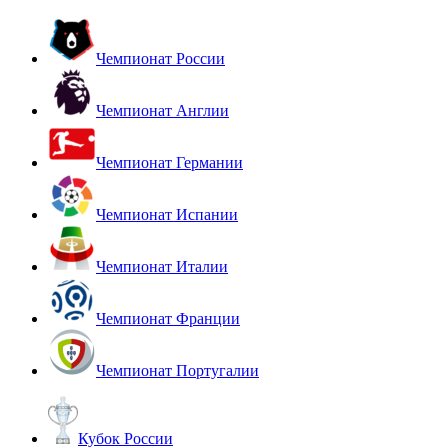
Чемпионат России
Чемпионат Англии
Чемпионат Германии
Чемпионат Испании
Чемпионат Италии
Чемпионат Франции
Чемпионат Португалии
Кубок России