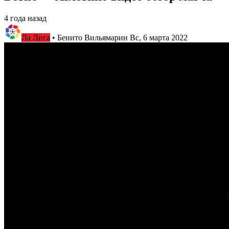
4 года назад
Ла Лига
•
Бенито Вильямарин
Вс, 6 марта 2022