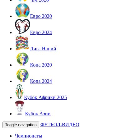
Евро 2020
Евро 2024
Лига Наций
Копа 2020
Копа 2024
Кубок Африки 2025
Кубок Азии
ФУТБОЛ-ВИДЕО
Toggle navigation
Чемпионаты