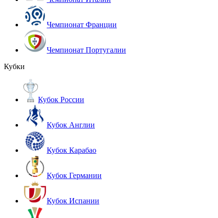
Чемпионат Франции
Чемпионат Португалии
Кубки
Кубок России
Кубок Англии
Кубок Карабао
Кубок Германии
Кубок Испании