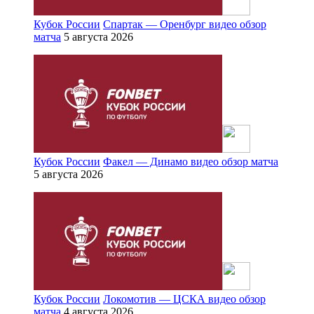
Кубок России
Спартак — Оренбург видео обзор
матча
5 августа 2026
Кубок России
Факел — Динамо видео обзор матча
5 августа 2026
Кубок России
Локомотив — ЦСКА видео обзор
матча
4 августа 2026