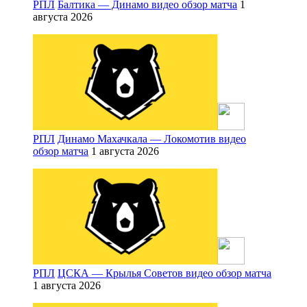
РПЛ
Балтика — Динамо видео обзор матча
1
августа 2026
РПЛ
Динамо Махачкала — Локомотив видео
обзор матча
1 августа 2026
РПЛ
ЦСКА — Крылья Советов видео обзор матча
1 августа 2026