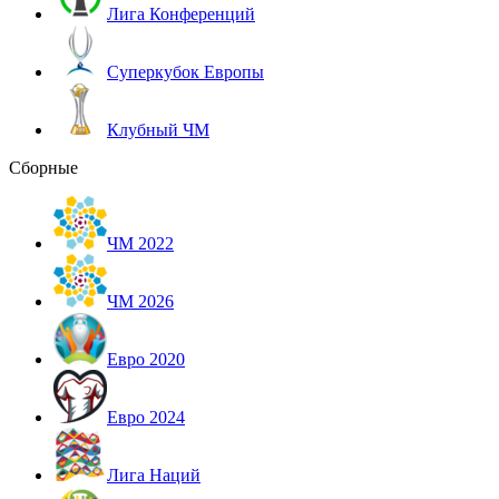
Лига Конференций
Суперкубок Европы
Клубный ЧМ
Сборные
ЧМ 2022
ЧМ 2026
Евро 2020
Евро 2024
Лига Наций