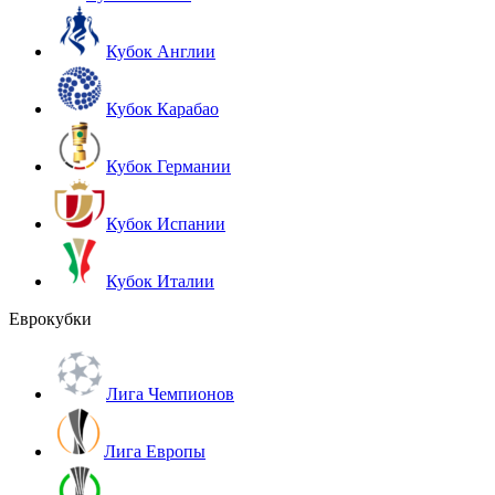
Кубок Англии
Кубок Карабао
Кубок Германии
Кубок Испании
Кубок Италии
Еврокубки
Лига Чемпионов
Лига Европы