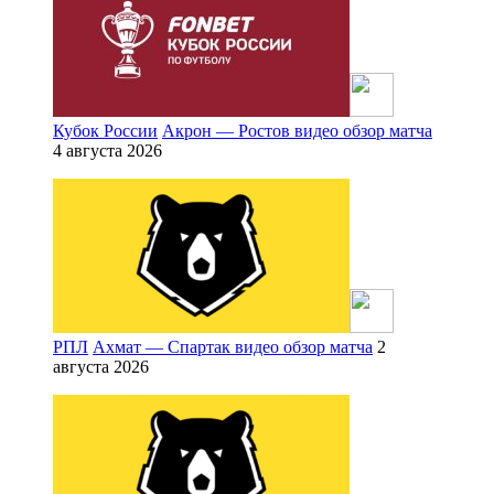
Кубок России
Акрон — Ростов видео обзор матча
4 августа 2026
РПЛ
Ахмат — Спартак видео обзор матча
2
августа 2026