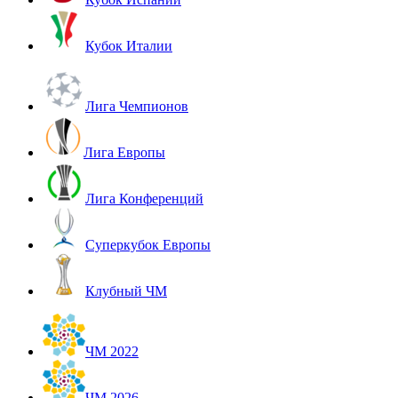
Кубок Италии
Лига Чемпионов
Лига Европы
Лига Конференций
Суперкубок Европы
Клубный ЧМ
ЧМ 2022
ЧМ 2026