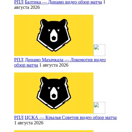
РПЛ
Балтика — Динамо видео обзор матча
1
августа 2026
РПЛ
Динамо Махачкала — Локомотив видео
обзор матча
1 августа 2026
РПЛ
ЦСКА — Крылья Советов видео обзор матча
1 августа 2026