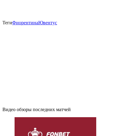
Теги
Фиорентина
Ювентус
Видео обзоры последних матчей