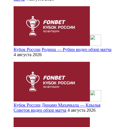
Кубок России
Родина — Рубин видео обзор матча
4 августа 2026
Кубок России
Динамо Махачкала — Крылья
Советов видео обзор матча
4 августа 2026