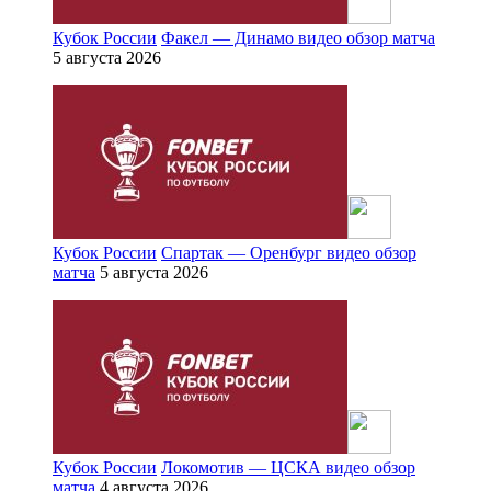
Кубок России
Факел — Динамо видео обзор матча
5 августа 2026
Кубок России
Спартак — Оренбург видео обзор
матча
5 августа 2026
Кубок России
Локомотив — ЦСКА видео обзор
матча
4 августа 2026