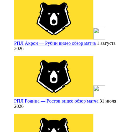
РПЛ
Акрон — Рубин видео обзор матча
1 августа
2026
РПЛ
Родина — Ростов видео обзор матча
31 июля
2026