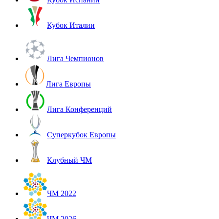
Кубок Италии
Лига Чемпионов
Лига Европы
Лига Конференций
Суперкубок Европы
Клубный ЧМ
ЧМ 2022
ЧМ 2026