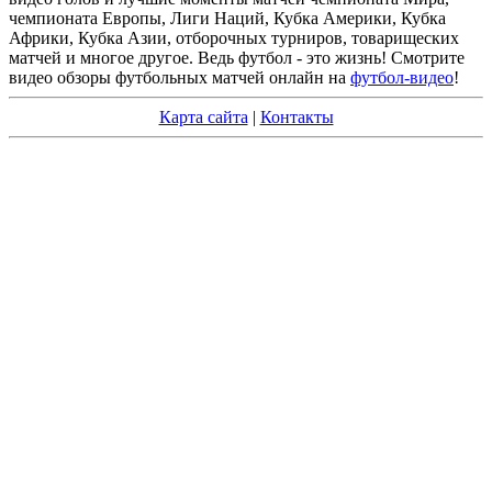
чемпионата Европы, Лиги Наций, Кубка Америки, Кубка
Африки, Кубка Азии, отборочных турниров, товарищеских
матчей и многое другое. Ведь футбол - это жизнь! Смотрите
видео обзоры футбольных матчей онлайн на
футбол-видео
!
Карта сайта
|
Контакты