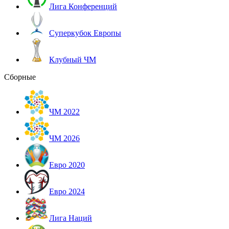
Лига Конференций
Суперкубок Европы
Клубный ЧМ
Сборные
ЧМ 2022
ЧМ 2026
Евро 2020
Евро 2024
Лига Наций