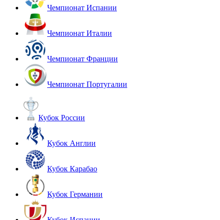
Чемпионат Испании
Чемпионат Италии
Чемпионат Франции
Чемпионат Португалии
Кубок России
Кубок Англии
Кубок Карабао
Кубок Германии
Кубок Испании