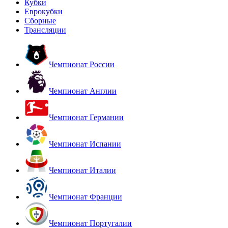
Кубки
Еврокубки
Сборные
Трансляции
Чемпионат России
Чемпионат Англии
Чемпионат Германии
Чемпионат Испании
Чемпионат Италии
Чемпионат Франции
Чемпионат Португалии