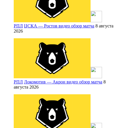
РПЛ
ЦСКА — Ростов видео обзор матча
8 августа
2026
РПЛ
Локомотив — Акрон видео обзор матча
8
августа 2026