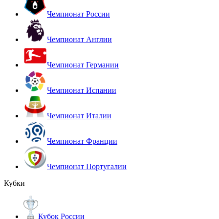
Чемпионат России
Чемпионат Англии
Чемпионат Германии
Чемпионат Испании
Чемпионат Италии
Чемпионат Франции
Чемпионат Португалии
Кубки
Кубок России