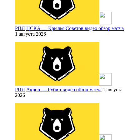
РПЛ
ЦСКА — Крылья Советов видео обзор матча
1 августа 2026
РПЛ
Акрон — Рубин видео обзор матча
1 августа
2026