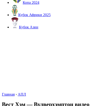
Копа 2024
Кубок Африки 2025
Кубок Азии
Главная
›
АПЛ
Вест Хэм — Вулверхэмптон видео