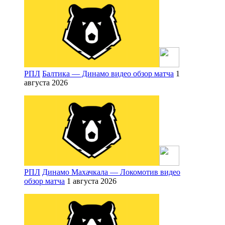
РПЛ
Балтика — Динамо видео обзор матча
1
августа 2026
РПЛ
Динамо Махачкала — Локомотив видео
обзор матча
1 августа 2026