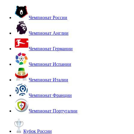
Чемпионат России
Чемпионат Англии
Чемпионат Германии
Чемпионат Испании
Чемпионат Италии
Чемпионат Франции
Чемпионат Португалии
Кубок России