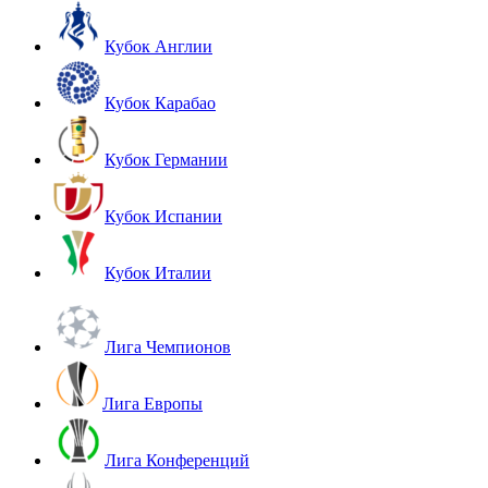
Кубок Англии
Кубок Карабао
Кубок Германии
Кубок Испании
Кубок Италии
Лига Чемпионов
Лига Европы
Лига Конференций