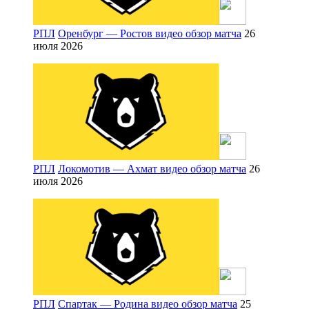
РПЛ
Оренбург — Ростов видео обзор матча
26
июля 2026
РПЛ
Локомотив — Ахмат видео обзор матча
26
июля 2026
РПЛ
Спартак — Родина видео обзор матча
25