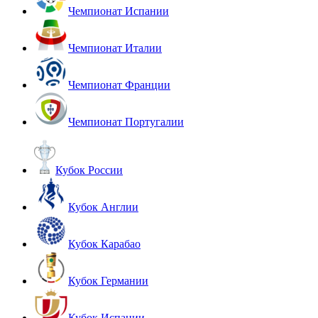
Чемпионат Испании
Чемпионат Италии
Чемпионат Франции
Чемпионат Португалии
Кубок России
Кубок Англии
Кубок Карабао
Кубок Германии
Кубок Испании