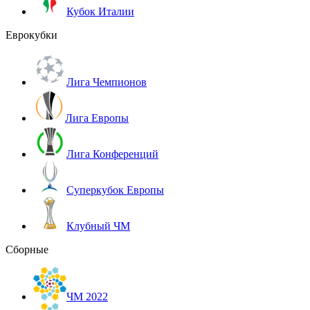
Кубок Италии
Еврокубки
Лига Чемпионов
Лига Европы
Лига Конференций
Суперкубок Европы
Клубный ЧМ
Сборные
ЧМ 2022