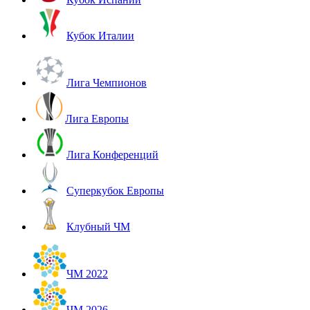
Кубок Италии
Лига Чемпионов
Лига Европы
Лига Конференций
Суперкубок Европы
Клубный ЧМ
ЧМ 2022
ЧМ 2026