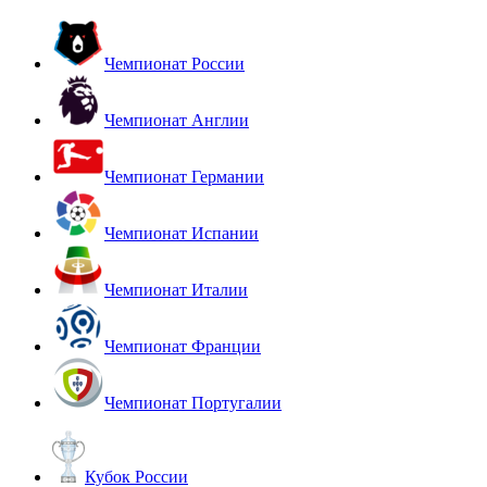
Чемпионат России
Чемпионат Англии
Чемпионат Германии
Чемпионат Испании
Чемпионат Италии
Чемпионат Франции
Чемпионат Португалии
Кубок России