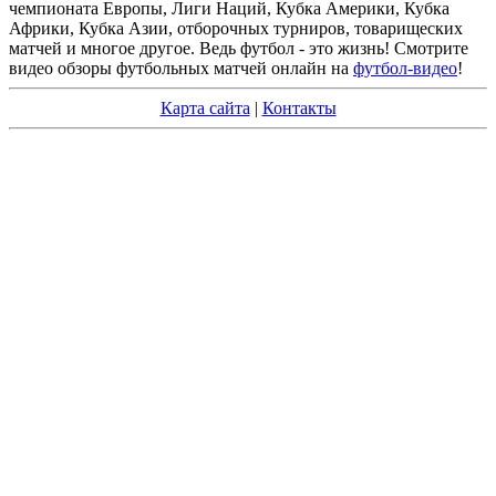
чемпионата Европы, Лиги Наций, Кубка Америки, Кубка
Африки, Кубка Азии, отборочных турниров, товарищеских
матчей и многое другое. Ведь футбол - это жизнь! Смотрите
видео обзоры футбольных матчей онлайн на
футбол-видео
!
Карта сайта
|
Контакты