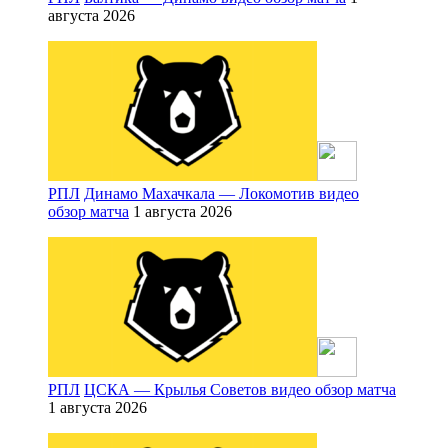
августа 2026
РПЛ
Динамо Махачкала — Локомотив видео
обзор матча
1 августа 2026
РПЛ
ЦСКА — Крылья Советов видео обзор матча
1 августа 2026