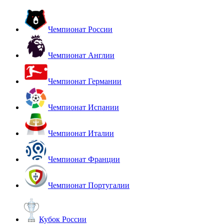
Чемпионат России
Чемпионат Англии
Чемпионат Германии
Чемпионат Испании
Чемпионат Италии
Чемпионат Франции
Чемпионат Португалии
Кубок России