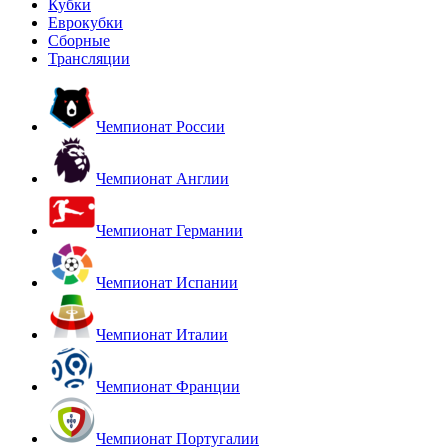
Кубки
Еврокубки
Сборные
Трансляции
Чемпионат России
Чемпионат Англии
Чемпионат Германии
Чемпионат Испании
Чемпионат Италии
Чемпионат Франции
Чемпионат Португалии