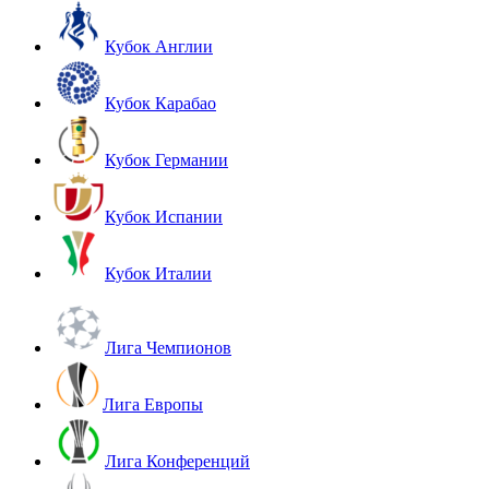
Кубок Англии
Кубок Карабао
Кубок Германии
Кубок Испании
Кубок Италии
Лига Чемпионов
Лига Европы
Лига Конференций