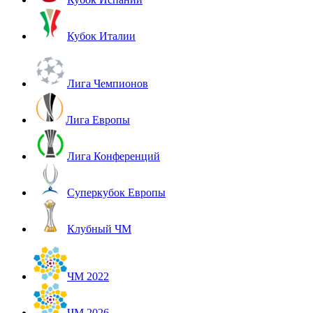
Кубок Италии
Лига Чемпионов
Лига Европы
Лига Конференций
Суперкубок Европы
Клубный ЧМ
ЧМ 2022
ЧМ 2026