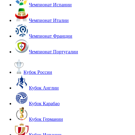
Чемпионат Испании
Чемпионат Италии
Чемпионат Франции
Чемпионат Португалии
Кубок России
Кубок Англии
Кубок Карабао
Кубок Германии
Кубок Испании