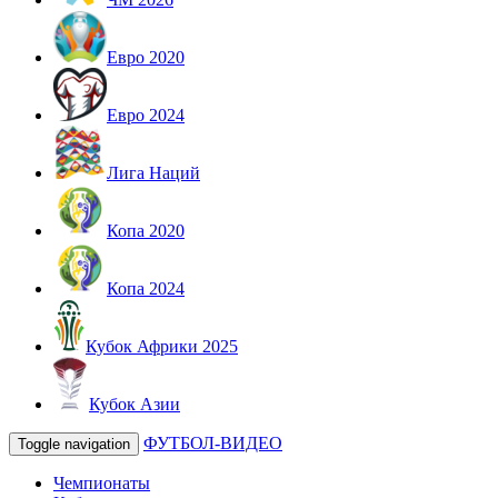
Евро 2020
Евро 2024
Лига Наций
Копа 2020
Копа 2024
Кубок Африки 2025
Кубок Азии
ФУТБОЛ-ВИДЕО
Toggle navigation
Чемпионаты